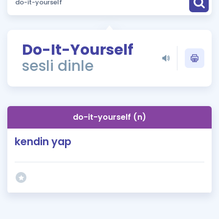
Puan Hesaplama
Rehberlik Aracı
Do-It-Yourself
ÖSYM Sınav Takvimi
sesli dinle
Kampanyalar
Blog
do-it-yourself (n)
İngilizce Gramer
kendin yap