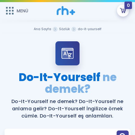
0
MENÜ
MENÜ
Üye Girişi
Ana Sayfa
Sözlük
do-it-yourself
Online Dersler
Sepetin Şu An Boş.
Çalışma Paketleri
Remzi Hoca ile seni sınava hazırlayacak onlarca eğitim seni
bekliyor!
Kitaplar ve Kaynaklar
GİRİŞ YAP
Do-It-Yourself
ne
Katılımcı Görüşleri
demek?
Şifremi Hatırlamıyorum
ÜYE DEĞİLİM
Faydalı Araçlar
Do-It-Yourself ne demek? Do-It-Yourself ne
anlama gelir? Do-It-Yourself İngilizce örnek
Ücretsiz Kaynaklar
Blog
İngilizce Gramer
cümle. Do-It-Yourself eş anlamlıları.
Hakkımızda
Kariyer
Sözlük
Soru & Cevap
İletişim