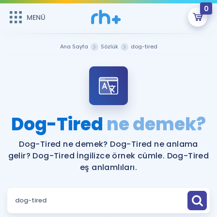
0
MENÜ
MENÜ
Üye Girişi
Ana Sayfa
Sözlük
dog-tired
Online Dersler
Sepetin Şu An Boş.
Çalışma Paketleri
Remzi Hoca ile seni sınava hazırlayacak onlarca eğitim seni
bekliyor!
Kitaplar ve Kaynaklar
GİRİŞ YAP
Dog-Tired
ne demek?
Katılımcı Görüşleri
Şifremi Hatırlamıyorum
Dog-Tired ne demek? Dog-Tired ne anlama
gelir? Dog-Tired İngilizce örnek cümle. Dog-Tired
ÜYE DEĞİLİM
Faydalı Araçlar
eş anlamlıları.
Ücretsiz Kaynaklar
Blog
İngilizce Gramer
Hakkımızda
Kariyer
Sözlük
Soru & Cevap
İletişim