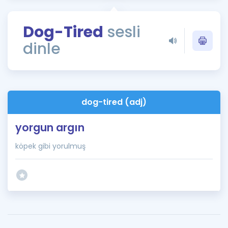
Puan Hesaplama
Dog-Tired
sesli
Rehberlik Aracı
dinle
ÖSYM Sınav Takvimi
Kampanyalar
Blog
dog-tired (adj)
İngilizce Gramer
yorgun argın
köpek gibi yorulmuş