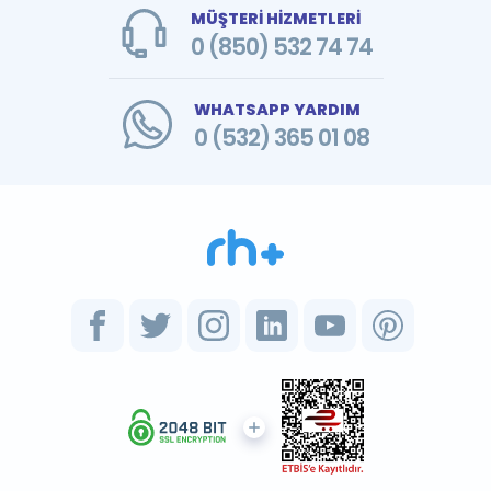
MÜŞTERİ HİZMETLERİ
0 (850) 532 74 74
WHATSAPP YARDIM
0 (532) 365 01 08