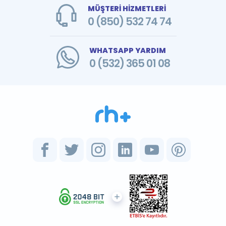
MÜŞTERİ HİZMETLERİ
0 (850) 532 74 74
WHATSAPP YARDIM
0 (532) 365 01 08