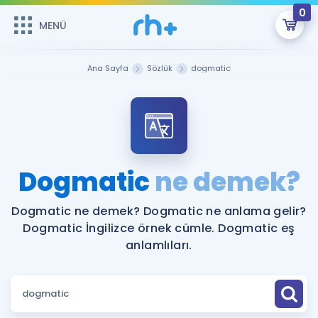
0
MENÜ
MENÜ
Üye Girişi
Ana Sayfa
Sözlük
dogmatic
Online Dersler
Sepetin Şu An Boş.
Çalışma Paketleri
Remzi Hoca ile seni sınava hazırlayacak onlarca eğitim seni
bekliyor!
Kitaplar ve Kaynaklar
GİRİŞ YAP
Dogmatic
ne demek?
Katılımcı Görüşleri
Şifremi Hatırlamıyorum
Dogmatic ne demek? Dogmatic ne anlama gelir?
Dogmatic İngilizce örnek cümle. Dogmatic eş
ÜYE DEĞİLİM
Faydalı Araçlar
anlamlıları.
Ücretsiz Kaynaklar
Blog
İngilizce Gramer
Hakkımızda
Kariyer
Sözlük
Soru & Cevap
İletişim