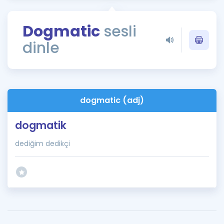
Puan Hesaplama
Dogmatic
sesli
Rehberlik Aracı
dinle
ÖSYM Sınav Takvimi
Kampanyalar
Blog
dogmatic (adj)
İngilizce Gramer
dogmatik
dediğim dedikçi