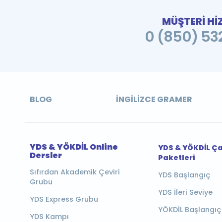
MÜŞTERİ Hİ
0 (850) 532
BLOG
İNGILIZCE GRAMER
YDS & YÖKDİL Online
YDS & YÖKDİL Ç
Dersler
Paketleri
Sıfırdan Akademik Çeviri
YDS Başlangıç
Grubu
YDS İleri Seviye
YDS Express Grubu
YÖKDİL Başlangıç
YDS Kampı