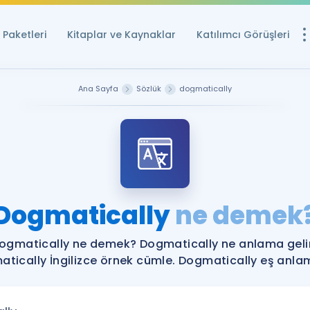
Paketleri
Kitaplar ve Kaynaklar
Katılımcı Görüşleri
Ücretsiz Kayna
Ana Sayfa
Sözlük
dogmatically
YDS ve YÖKDİL içi
Sözlük
İngilizce Sınavları
Puan Hesapla
Dogmatically
ne demek
YDS ve YÖKDİL P
Remz
Rehberlik Aracı
ogmatically ne demek? Dogmatically ne anlama geli
YDS ve YÖKDİL'e H
tically İngilizce örnek cümle. Dogmatically eş anlaml
ÖSYM Sınav Ta
Tüm ÖSYM Sınavl