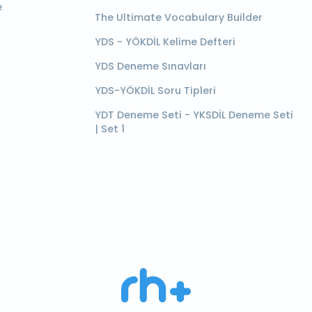
e
The Ultimate Vocabulary Builder
YDS - YÖKDİL Kelime Defteri
YDS Deneme Sınavları
YDS-YÖKDİL Soru Tipleri
YDT Deneme Seti - YKSDİL Deneme Seti
| Set 1