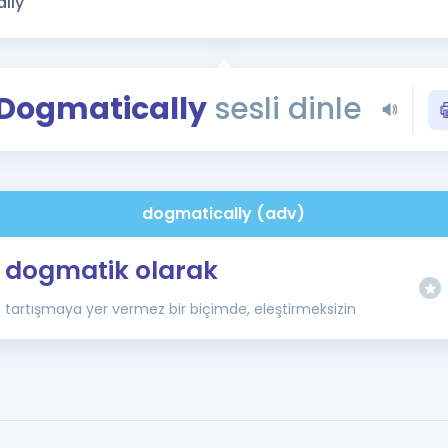
Kampanyalar
Eğitim ve Kitaplar
Blog
Dogmatically
sesli dinle
YDS - YÖKDİL Tüm S
İngilizce Gram
İngilizce Gramer
dogmatically (adv)
dogmatik olarak
tartışmaya yer vermez bir biçimde, eleştirmeksizin