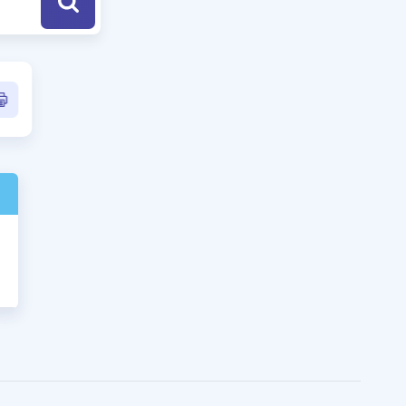
a Özel Fırsatlar
ınavlarla İlgili Haberler
er
 ve Konu Anlatımı