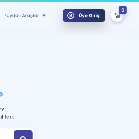
0
Faydalı Araçlar
Üye Girişi
klar
n Ücretsiz Kaynaklar
 için Özel Sözlük
Sepetin Şu An Boş.
ma
?
uan Hesaplama Aracı
i Hoca ile seni sınava hazırlayacak onlarca eğitim seni bekliyor!
Şifremi Hatırlamıyorum
GİRİŞ YAP
r?
azırlananlar için Öneriler
ıları.
kvimi
ÜYE DEĞİLİM
arı Tek Takvimde