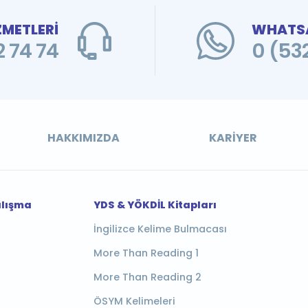
ZMETLERİ
WHATSA
 74 74
0 (53
HAKKIMIZDA
KARIYER
alışma
YDS & YÖKDİL Kitapları
İngilizce Kelime Bulmacası
More Than Reading 1
More Than Reading 2
ÖSYM Kelimeleri