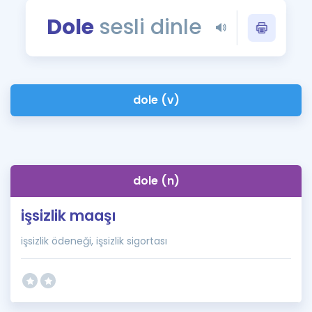
Puan Hesaplama
Dole
sesli dinle
Rehberlik Aracı
ÖSYM Sınav Takvimi
dole (v)
Kampanyalar
Blog
İngilizce Gramer
dole (n)
işsizlik maaşı
işsizlik ödeneği, işsizlik sigortası