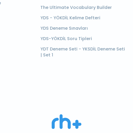
e
The Ultimate Vocabulary Builder
YDS - YÖKDİL Kelime Defteri
YDS Deneme Sınavları
YDS-YÖKDİL Soru Tipleri
YDT Deneme Seti - YKSDİL Deneme Seti
| Set 1