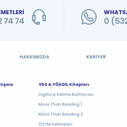
ZMETLERİ
WHATSA
 74 74
0 (53
HAKKIMIZDA
KARIYER
alışma
YDS & YÖKDİL Kitapları
İngilizce Kelime Bulmacası
More Than Reading 1
More Than Reading 2
ÖSYM Kelimeleri