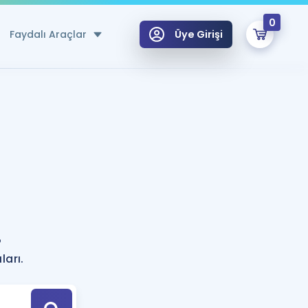
0
Faydalı Araçlar
Üye Girişi
klar
n Ücretsiz Kaynaklar
 için Özel Sözlük
Sepetin Şu An Boş.
ma
uan Hesaplama Aracı
i Hoca ile seni sınava hazırlayacak onlarca eğitim seni bekliyor!
Şifremi Hatırlamıyorum
GİRİŞ YAP
?
azırlananlar için Öneriler
ları.
kvimi
ÜYE DEĞİLİM
arı Tek Takvimde