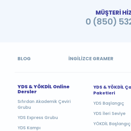
MÜŞTERİ Hİ
0 (850) 532
BLOG
İNGILIZCE GRAMER
YDS & YÖKDİL Online
YDS & YÖKDİL Ç
Dersler
Paketleri
Sıfırdan Akademik Çeviri
YDS Başlangıç
Grubu
YDS İleri Seviye
YDS Express Grubu
YÖKDİL Başlangıç
YDS Kampı