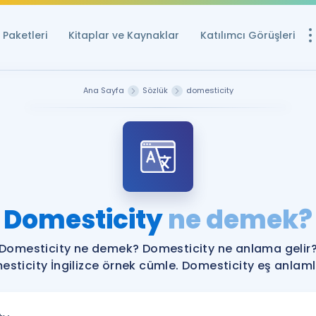
Paketleri
Kitaplar ve Kaynaklar
Katılımcı Görüşleri
Ücretsiz Kayna
Ana Sayfa
Sözlük
domesticity
YDS ve YÖKDİL içi
Sözlük
İngilizce Sınavları
Puan Hesapla
Domesticity
ne demek?
YDS ve YÖKDİL P
Remz
Rehberlik Aracı
Domesticity ne demek? Domesticity ne anlama gelir
YDS ve YÖKDİL'e H
sticity İngilizce örnek cümle. Domesticity eş anlamlı
ÖSYM Sınav Ta
Tüm ÖSYM Sınavl