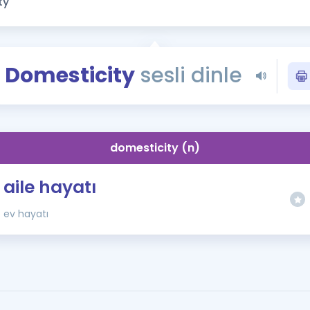
Kampanyalar
Eğitim ve Kitaplar
Blog
Domesticity
sesli dinle
YDS - YÖKDİL Tüm S
İngilizce Gram
İngilizce Gramer
domesticity (n)
aile hayatı
ev hayatı