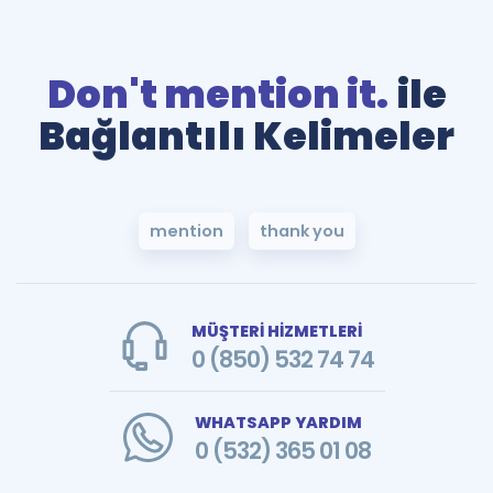
Don't mention it.
ile
Bağlantılı Kelimeler
mention
thank you
MÜŞTERİ HİZMETLERİ
0 (850) 532 74 74
WHATSAPP YARDIM
0 (532) 365 01 08