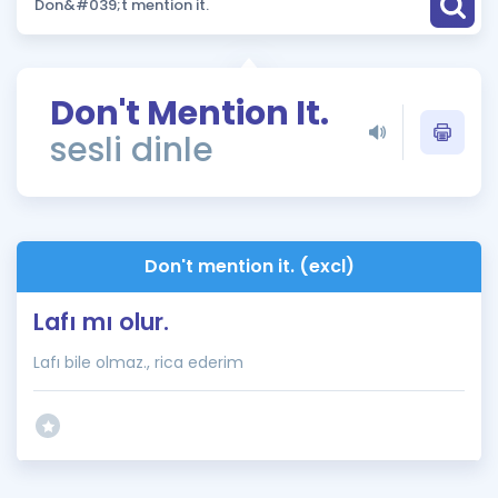
Puan Hesaplama
Rehberlik Aracı
Don't Mention It.
ÖSYM Sınav Takvimi
sesli dinle
Kampanyalar
Blog
Don't mention it. (excl)
İngilizce Gramer
Lafı mı olur.
Lafı bile olmaz., rica ederim