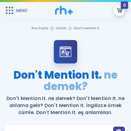
0
MENÜ
MENÜ
Üye Girişi
Ana Sayfa
Sözlük
Don't mention it.
Online Dersler
Sepetin Şu An Boş.
Çalışma Paketleri
Remzi Hoca ile seni sınava hazırlayacak onlarca eğitim seni
bekliyor!
Kitaplar ve Kaynaklar
GİRİŞ YAP
Don't Mention It.
ne
Katılımcı Görüşleri
demek?
Şifremi Hatırlamıyorum
ÜYE DEĞİLİM
Faydalı Araçlar
Don't Mention It. ne demek? Don't Mention It. ne
anlama gelir? Don't Mention It. İngilizce örnek
Ücretsiz Kaynaklar
Blog
İngilizce Gramer
cümle. Don't Mention It. eş anlamlıları.
Hakkımızda
Kariyer
Sözlük
Soru & Cevap
İletişim