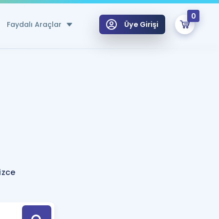
0
Faydalı Araçlar
Üye Girişi
klar
n Ücretsiz Kaynaklar
 için Özel Sözlük
Sepetin Şu An Boş.
ma
uan Hesaplama Aracı
i Hoca ile seni sınava hazırlayacak onlarca eğitim seni bekliyor!
Şifremi Hatırlamıyorum
GİRİŞ YAP
izce
azırlananlar için Öneriler
kvimi
ÜYE DEĞİLİM
arı Tek Takvimde