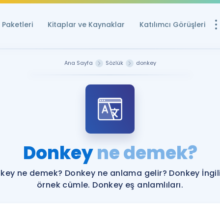
Paketleri
Kitaplar ve Kaynaklar
Katılımcı Görüşleri
Ücretsiz Kayna
Ana Sayfa
Sözlük
donkey
YDS ve YÖKDİL içi
Sözlük
İngilizce Sınavları
Puan Hesapla
Donkey
ne demek?
YDS ve YÖKDİL P
Remz
Rehberlik Aracı
key ne demek? Donkey ne anlama gelir? Donkey İngil
YDS ve YÖKDİL'e H
örnek cümle. Donkey eş anlamlıları.
ÖSYM Sınav Ta
Tüm ÖSYM Sınavl