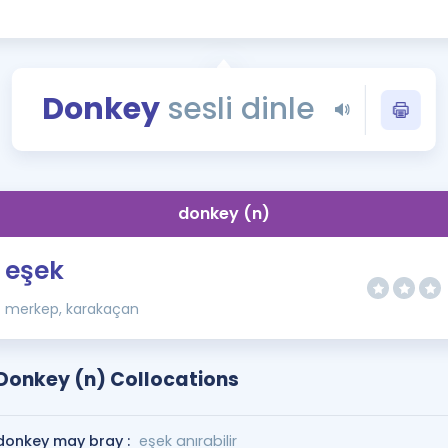
Kampanyalar
Eğitim ve Kitaplar
Blog
Donkey
sesli dinle
YDS - YÖKDİL Tüm S
İngilizce Gram
İngilizce Gramer
donkey (n)
eşek
merkep, karakaçan
Donkey (n) Collocations
donkey may bray :
eşek anırabilir