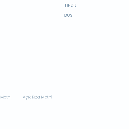
TIPDİL
DUS
 Metni
Açık Rıza Metni