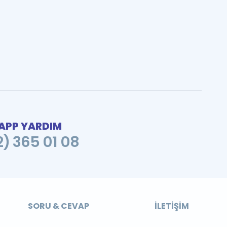
PP YARDIM
2) 365 01 08
SORU & CEVAP
İLETIŞIM