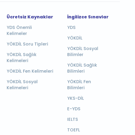
Ücretsiz Kaynaklar
İngilizce Sınavlar
YDS Önemli
YDS
Kelimeler
YÖKDİL
YÖKDİL Soru Tipleri
YÖKDİL Sosyal
YÖKDİL Sağlık
Bilimler
Kelimeleri
YÖKDİL Sağlık
YÖKDİL Fen Kelimeleri
Bilimleri
YÖKDİL Sosyal
YÖKDİL Fen
Kelimeleri
Bilimleri
YKS-DİL
E-YDS
IELTS
TOEFL