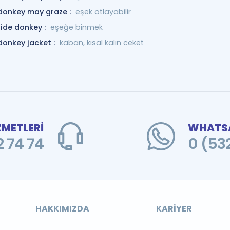
donkey may graze :
eşek otlayabilir
ride donkey :
eşeğe binmek
donkey jacket :
kaban, kısal kalın ceket
ZMETLERİ
WHATSA
 74 74
0 (53
HAKKIMIZDA
KARIYER