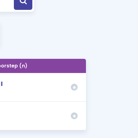
a Özel Fırsatlar
ınavlarla İlgili Haberler
er
 ve Konu Anlatımı
orstep (n)
ı