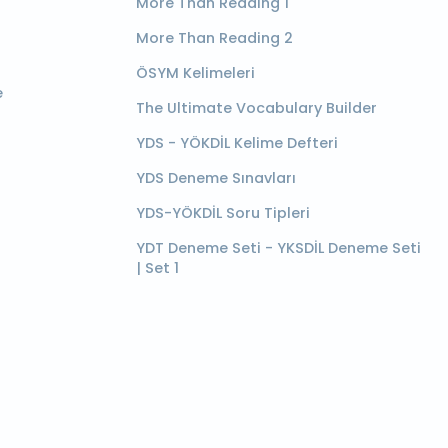
More Than Reading 1
More Than Reading 2
ÖSYM Kelimeleri
e
The Ultimate Vocabulary Builder
YDS - YÖKDİL Kelime Defteri
YDS Deneme Sınavları
YDS-YÖKDİL Soru Tipleri
YDT Deneme Seti - YKSDİL Deneme Seti
| Set 1