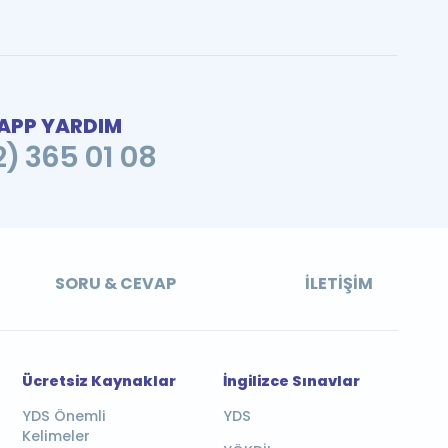
PP YARDIM
2) 365 01 08
SORU & CEVAP
İLETIŞIM
Ücretsiz Kaynaklar
İngilizce Sınavlar
YDS Önemli
YDS
Kelimeler