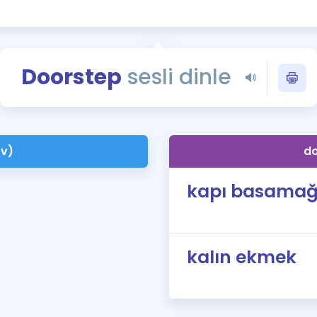
Kampanyalar
Eğitim ve Kitaplar
Blog
Doorstep
sesli dinle
YDS - YÖKDİL Tüm S
İngilizce Gram
İngilizce Gramer
(v)
do
kapı basamağ
kalın ekmek