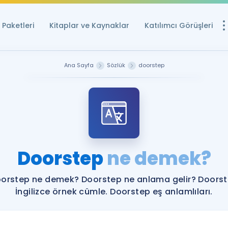
Paketleri
Kitaplar ve Kaynaklar
Katılımcı Görüşleri
Ücretsiz Kayna
Ana Sayfa
Sözlük
doorstep
YDS ve YÖKDİL içi
Sözlük
İngilizce Sınavları
Puan Hesapla
Doorstep
ne demek?
YDS ve YÖKDİL P
Remz
Rehberlik Aracı
orstep ne demek? Doorstep ne anlama gelir? Doors
YDS ve YÖKDİL'e H
İngilizce örnek cümle. Doorstep eş anlamlıları.
ÖSYM Sınav Ta
Tüm ÖSYM Sınavl