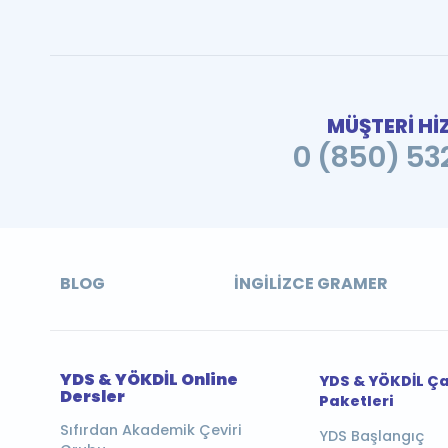
MÜŞTERİ Hİ
0 (850) 532
BLOG
İNGILIZCE GRAMER
YDS & YÖKDİL Online
YDS & YÖKDİL Ç
Dersler
Paketleri
Sıfırdan Akademik Çeviri
YDS Başlangıç