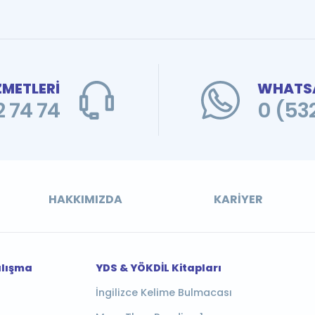
ZMETLERİ
WHATSA
 74 74
0 (53
HAKKIMIZDA
KARIYER
alışma
YDS & YÖKDİL Kitapları
İngilizce Kelime Bulmacası