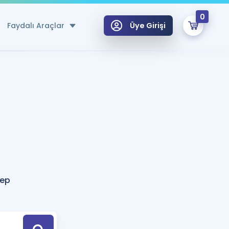
0
Faydalı Araçlar
Üye Girişi
klar
n Ücretsiz Kaynaklar
 için Özel Sözlük
Sepetin Şu An Boş.
ma
uan Hesaplama Aracı
i Hoca ile seni sınava hazırlayacak onlarca eğitim seni bekliyor!
Şifremi Hatırlamıyorum
GİRİŞ YAP
tep
azırlananlar için Öneriler
kvimi
ÜYE DEĞİLİM
arı Tek Takvimde