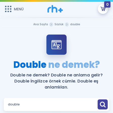
0
MENÜ
MENÜ
Üye Girişi
Ana Sayfa
Sözlük
double
Online Dersler
Sepetin Şu An Boş.
Çalışma Paketleri
Remzi Hoca ile seni sınava hazırlayacak onlarca eğitim seni
bekliyor!
Kitaplar ve Kaynaklar
GİRİŞ YAP
Double
ne demek?
Katılımcı Görüşleri
Şifremi Hatırlamıyorum
Double ne demek? Double ne anlama gelir?
Double İngilizce örnek cümle. Double eş
ÜYE DEĞİLİM
Faydalı Araçlar
anlamlıları.
Ücretsiz Kaynaklar
Blog
İngilizce Gramer
Hakkımızda
Kariyer
Sözlük
Soru & Cevap
İletişim