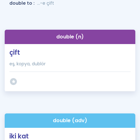
double to :
...-e çift
double (n)
çift
eş, kopya, dublör
double (adv)
iki kat