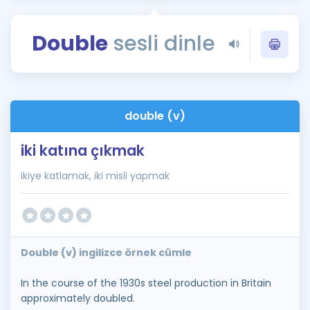
Puan Hesaplama
Double
sesli dinle
Rehberlik Aracı
ÖSYM Sınav Takvimi
Kampanyalar
double (v)
Blog
iki katına çıkmak
İngilizce Gramer
ikiye katlamak, iki misli yapmak
Double (v) ingilizce örnek cümle
In the course of the 1930s steel production in Britain
approximately doubled.