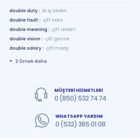
double duty :
iki iş birden
double fault :
çift hata
double meaning :
çift anlam
double vision :
çift ​​görme
double salary :
çift maaş
2 Örnek daha
MÜŞTERİ HİZMETLERİ
0 (850) 532 74 74
WHATSAPP YARDIM
0 (532) 365 01 08