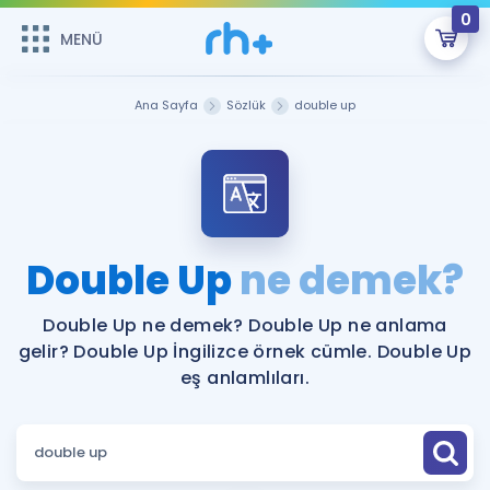
0
MENÜ
MENÜ
Üye Girişi
Ana Sayfa
Sözlük
double up
Online Dersler
Sepetin Şu An Boş.
Çalışma Paketleri
Remzi Hoca ile seni sınava hazırlayacak onlarca eğitim seni
bekliyor!
Kitaplar ve Kaynaklar
GİRİŞ YAP
Double Up
ne demek?
Katılımcı Görüşleri
Şifremi Hatırlamıyorum
Double Up ne demek? Double Up ne anlama
gelir? Double Up İngilizce örnek cümle. Double Up
ÜYE DEĞİLİM
Faydalı Araçlar
eş anlamlıları.
Ücretsiz Kaynaklar
Blog
İngilizce Gramer
Hakkımızda
Kariyer
Sözlük
Soru & Cevap
İletişim