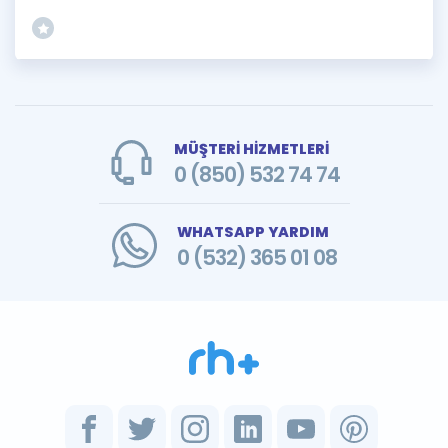
MÜŞTERİ HİZMETLERİ
0 (850) 532 74 74
WHATSAPP YARDIM
0 (532) 365 01 08