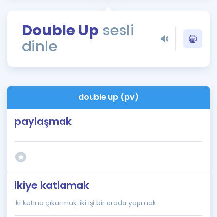
Puan Hesaplama
Double Up
sesli
Rehberlik Aracı
dinle
ÖSYM Sınav Takvimi
Kampanyalar
Blog
double up (pv)
İngilizce Gramer
paylaşmak
ikiye katlamak
iki katına çıkarmak, iki işi bir arada yapmak