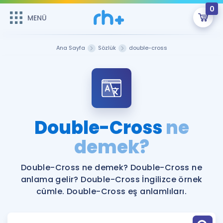
0
MENÜ
MENÜ
Üye Girişi
Ana Sayfa
Sözlük
double-cross
Online Dersler
Sepetin Şu An Boş.
Çalışma Paketleri
Remzi Hoca ile seni sınava hazırlayacak onlarca eğitim seni
bekliyor!
Kitaplar ve Kaynaklar
GİRİŞ YAP
Double-Cross
ne
Katılımcı Görüşleri
demek?
Şifremi Hatırlamıyorum
ÜYE DEĞİLİM
Faydalı Araçlar
Double-Cross ne demek? Double-Cross ne
anlama gelir? Double-Cross İngilizce örnek
Ücretsiz Kaynaklar
Blog
İngilizce Gramer
cümle. Double-Cross eş anlamlıları.
Hakkımızda
Kariyer
Sözlük
Soru & Cevap
İletişim