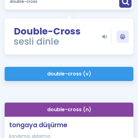
Puan Hesaplama
Rehberlik Aracı
Double-Cross
ÖSYM Sınav Takvimi
sesli dinle
Kampanyalar
Blog
double-cross (v)
İngilizce Gramer
double-cross (n)
tongaya düşürme
kandırma, aldatma