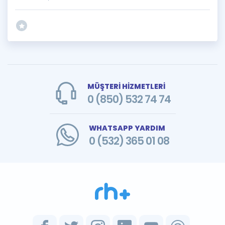
MÜŞTERİ HİZMETLERİ
0 (850) 532 74 74
WHATSAPP YARDIM
0 (532) 365 01 08