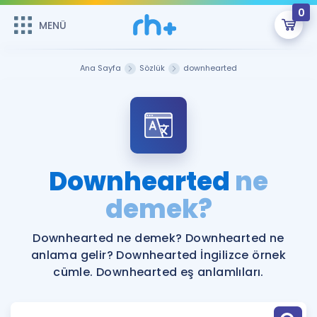
0
MENÜ
MENÜ
Üye Girişi
Ana Sayfa
Sözlük
downhearted
Online Dersler
Sepetin Şu An Boş.
Çalışma Paketleri
Remzi Hoca ile seni sınava hazırlayacak onlarca eğitim seni
bekliyor!
Kitaplar ve Kaynaklar
GİRİŞ YAP
Downhearted
ne
Katılımcı Görüşleri
demek?
Şifremi Hatırlamıyorum
ÜYE DEĞİLİM
Faydalı Araçlar
Downhearted ne demek? Downhearted ne
anlama gelir? Downhearted İngilizce örnek
Ücretsiz Kaynaklar
Blog
İngilizce Gramer
cümle. Downhearted eş anlamlıları.
Hakkımızda
Kariyer
Sözlük
Soru & Cevap
İletişim