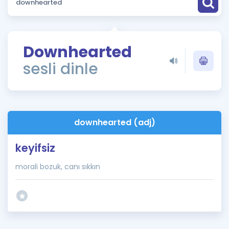
Puan Hesaplama
Rehberlik Aracı
Downhearted
ÖSYM Sınav Takvimi
sesli dinle
Kampanyalar
Blog
downhearted (adj)
İngilizce Gramer
keyifsiz
morali bozuk, canı sıkkın