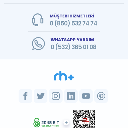
MÜŞTERİ HİZMETLERİ
0 (850) 532 74 74
WHATSAPP YARDIM
0 (532) 365 01 08