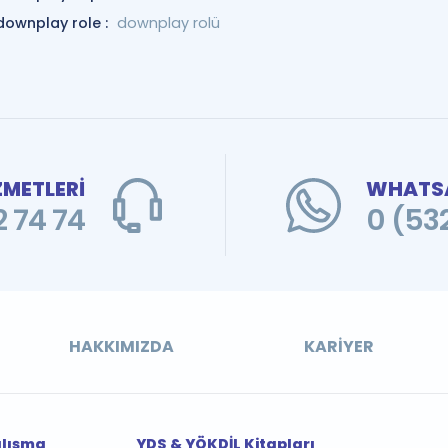
downplay role :
downplay rolü
ZMETLERİ
WHATSA
 74 74
0 (53
HAKKIMIZDA
KARIYER
alışma
YDS & YÖKDİL Kitapları