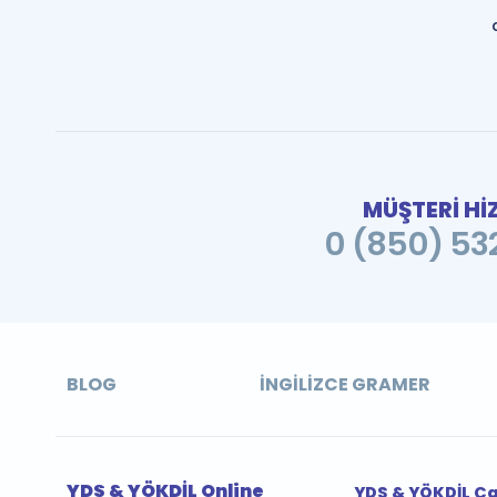
MÜŞTERİ Hİ
0 (850) 532
BLOG
İNGILIZCE GRAMER
YDS & YÖKDİL Online
YDS & YÖKDİL Ç