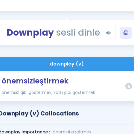
Kampanyalar
Eğitim ve Kitaplar
Blog
Downplay
sesli dinle
YDS - YÖKDİL Tüm S
İngilizce Gram
İngilizce Gramer
downplay (v)
önemsizleştirmek
önemsiz gibi göstermek, kötü gibi göstermek
Downplay (v) Collocations
downplay importance :
önemini azaltmak