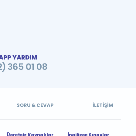
PP YARDIM
2) 365 01 08
SORU & CEVAP
İLETIŞIM
Ücretsiz Kaynaklar
İngilizce Sınavlar