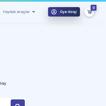
0
Faydalı Araçlar
Üye Girişi
klar
n Ücretsiz Kaynaklar
 için Özel Sözlük
Sepetin Şu An Boş.
ma
uan Hesaplama Aracı
i Hoca ile seni sınava hazırlayacak onlarca eğitim seni bekliyor!
Şifremi Hatırlamıyorum
GİRİŞ YAP
lay
azırlananlar için Öneriler
kvimi
ÜYE DEĞİLİM
arı Tek Takvimde