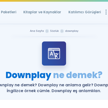
Paketleri
Kitaplar ve Kaynaklar
Katılımcı Görüşleri
Ücretsiz Kayna
Ana Sayfa
Sözlük
downplay
YDS ve YÖKDİL içi
Sözlük
İngilizce Sınavları
Puan Hesapla
Downplay
ne demek?
YDS ve YÖKDİL P
Remz
Rehberlik Aracı
wnplay ne demek? Downplay ne anlama gelir? Downp
YDS ve YÖKDİL'e H
İngilizce örnek cümle. Downplay eş anlamlıları.
ÖSYM Sınav Ta
Tüm ÖSYM Sınavl