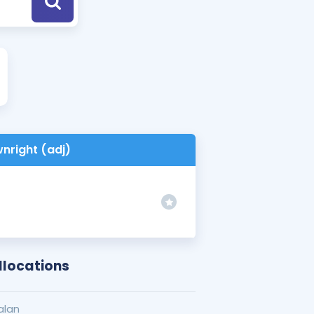
a Özel Fırsatlar
ınavlarla İlgili Haberler
er
 ve Konu Anlatımı
nright (adj)
llocations
alan