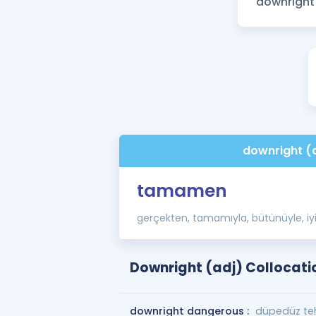
downright (
tamamen
gerçekten, tamamıyla, bütünüyle, iyi
Downright (adj) Collocati
downright dangerous :
düpedüz tehl