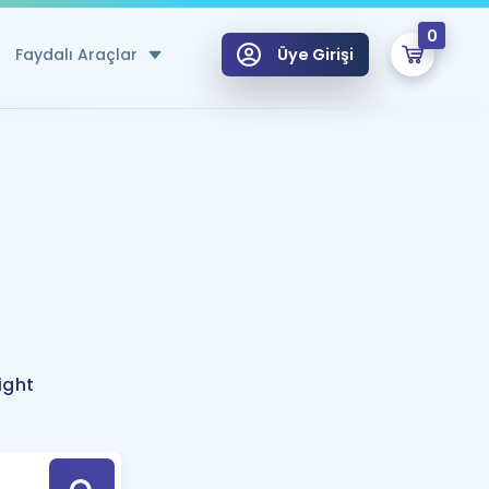
0
Faydalı Araçlar
Üye Girişi
klar
n Ücretsiz Kaynaklar
 için Özel Sözlük
Sepetin Şu An Boş.
ma
uan Hesaplama Aracı
i Hoca ile seni sınava hazırlayacak onlarca eğitim seni bekliyor!
Şifremi Hatırlamıyorum
GİRİŞ YAP
ight
azırlananlar için Öneriler
kvimi
ÜYE DEĞİLİM
arı Tek Takvimde