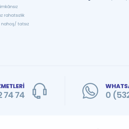
imkânsız
 rahatsızlık
 nahoş/ tatsız
ZMETLERİ
WHATSA
 74 74
0 (53