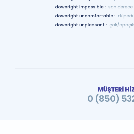
downright impossible :
son derece 
downright uncomfortable :
düpedüz
downright unpleasant :
çok/apaçık
MÜŞTERİ Hİ
0 (850) 532