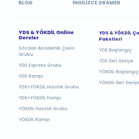
BLOG
İNGILIZCE GRAMER
YDS & YÖKDİL Online
YDS & YÖKDİL Ç
Dersler
Paketleri
Sıfırdan Akademik Çeviri
YDS Başlangıç
Grubu
YDS İleri Seviye
YDS Express Grubu
YÖKDİL Başlangıç
YDS Kampı
YÖKDİL İleri Seviy
YDS+YÖKDİL Hazırlık Grubu
YDS+YÖKDİL Kampı
YÖKDİL Hazırlık Grubu
YÖKDİL Kampı