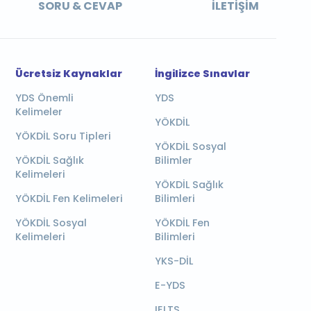
SORU & CEVAP
İLETIŞIM
Ücretsiz Kaynaklar
İngilizce Sınavlar
YDS Önemli
YDS
Kelimeler
YÖKDİL
YÖKDİL Soru Tipleri
YÖKDİL Sosyal
YÖKDİL Sağlık
Bilimler
Kelimeleri
YÖKDİL Sağlık
YÖKDİL Fen Kelimeleri
Bilimleri
YÖKDİL Sosyal
YÖKDİL Fen
Kelimeleri
Bilimleri
YKS-DİL
E-YDS
IELTS