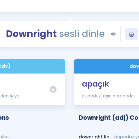
Kampanyalar
Eğitim ve Kitaplar
Blog
Downright
sesli dinle
YDS - YÖKDİL Tüm S
İngilizce Gram
İngilizce Gramer
adv)
dow
apaçık
den iyiye
düpedüz, aşırı derecede
ons
Downright (adj) Co
ikeli
downright lie :
düpedüz y