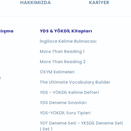
HAKKIMIZDA
KARIYER
alışma
YDS & YÖKDİL Kitapları
İngilizce Kelime Bulmacası
More Than Reading 1
More Than Reading 2
ÖSYM Kelimeleri
e
The Ultimate Vocabulary Builder
YDS - YÖKDİL Kelime Defteri
YDS Deneme Sınavları
YDS-YÖKDİL Soru Tipleri
YDT Deneme Seti - YKSDİL Deneme Seti
| Set 1