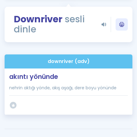
Puan Hesaplama
Downriver
sesli
Rehberlik Aracı
dinle
ÖSYM Sınav Takvimi
Kampanyalar
Blog
downriver (adv)
İngilizce Gramer
akıntı yönünde
nehrin aktığı yönde, akış aşağı, dere boyu yönünde