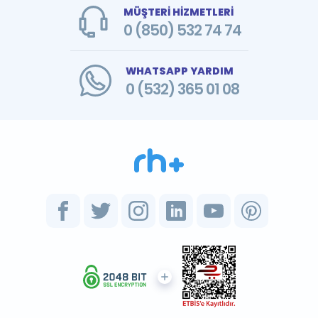
MÜŞTERİ HİZMETLERİ
0 (850) 532 74 74
WHATSAPP YARDIM
0 (532) 365 01 08