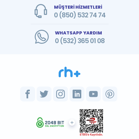
MÜŞTERİ HİZMETLERİ
0 (850) 532 74 74
WHATSAPP YARDIM
0 (532) 365 01 08