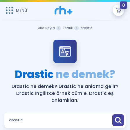
0
MENÜ
MENÜ
Üye Girişi
Ana Sayfa
Sözlük
drastic
Online Dersler
Sepetin Şu An Boş.
Çalışma Paketleri
Remzi Hoca ile seni sınava hazırlayacak onlarca eğitim seni
bekliyor!
Kitaplar ve Kaynaklar
GİRİŞ YAP
Drastic
ne demek?
Katılımcı Görüşleri
Şifremi Hatırlamıyorum
Drastic ne demek? Drastic ne anlama gelir?
Drastic İngilizce örnek cümle. Drastic eş
ÜYE DEĞİLİM
Faydalı Araçlar
anlamlıları.
Ücretsiz Kaynaklar
Blog
İngilizce Gramer
Hakkımızda
Kariyer
Sözlük
Soru & Cevap
İletişim