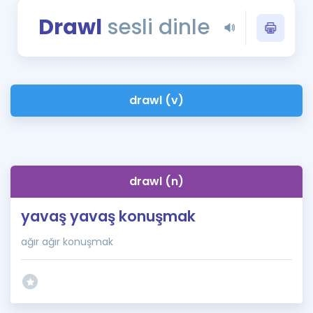
Puan Hesaplama
Drawl
sesli dinle
Rehberlik Aracı
ÖSYM Sınav Takvimi
drawl (v)
Kampanyalar
Blog
İngilizce Gramer
drawl (n)
yavaş yavaş konuşmak
ağır ağır konuşmak