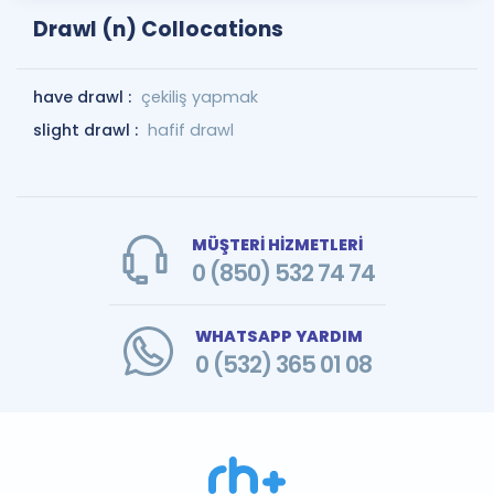
Drawl (n) Collocations
have drawl :
çekiliş yapmak
slight drawl :
hafif drawl
MÜŞTERİ HİZMETLERİ
0 (850) 532 74 74
WHATSAPP YARDIM
0 (532) 365 01 08