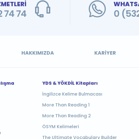
ZMETLERİ
WHATSA
 74 74
0 (53
HAKKIMIZDA
KARIYER
alışma
YDS & YÖKDİL Kitapları
İngilizce Kelime Bulmacası
More Than Reading 1
More Than Reading 2
ÖSYM Kelimeleri
e
The Ultimate Vocabulary Builder