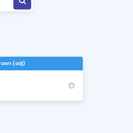
a Özel Fırsatlar
ınavlarla İlgili Haberler
er
 ve Konu Anlatımı
rawn (adj)