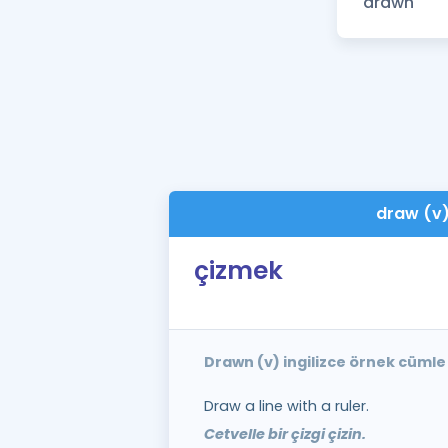
draw (v
çizmek
Drawn (v) ingilizce örnek cümle
Draw a line with a ruler.
Cetvelle bir çizgi çizin.