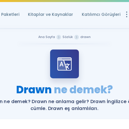
Paketleri
Kitaplar ve Kaynaklar
Katılımcı Görüşleri
Ücretsiz Kayna
Ana Sayfa
Sözlük
drawn
YDS ve YÖKDİL içi
Sözlük
İngilizce Sınavları
Puan Hesapla
Drawn
ne demek?
YDS ve YÖKDİL P
Remz
Rehberlik Aracı
n ne demek? Drawn ne anlama gelir? Drawn İngilizce 
YDS ve YÖKDİL'e H
cümle. Drawn eş anlamlıları.
ÖSYM Sınav Ta
Tüm ÖSYM Sınavl