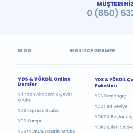
MÜŞTERİ Hİ
0 (850) 532
BLOG
İNGILIZCE GRAMER
YDS & YÖKDİL Online
YDS & YÖKDİL Ç
Dersler
Paketleri
Sıfırdan Akademik Çeviri
YDS Başlangıç
Grubu
YDS İleri Seviye
YDS Express Grubu
YÖKDİL Başlangıç
YDS Kampı
YÖKDİL İleri Seviy
YDS+YÖKDİL Hazırlık Grubu