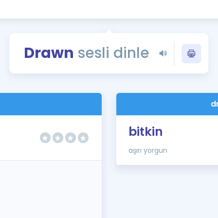
Kampanyalar
Eğitim ve Kitaplar
Blog
Drawn
sesli dinle
YDS - YÖKDİL Tüm S
İngilizce Gram
İngilizce Gramer
)
d
bitkin
aşırı yorgun