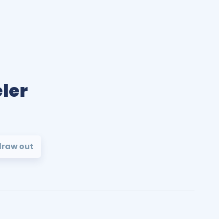
eler
draw out