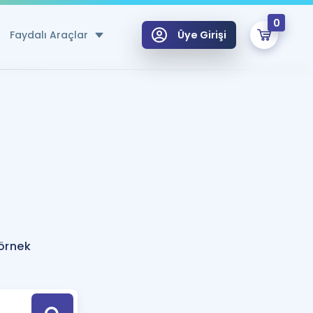
0
Faydalı Araçlar
Üye Girişi
klar
n Ücretsiz Kaynaklar
 için Özel Sözlük
Sepetin Şu An Boş.
ma
uan Hesaplama Aracı
i Hoca ile seni sınava hazırlayacak onlarca eğitim seni bekliyor!
Şifremi Hatırlamıyorum
GİRİŞ YAP
örnek
azırlananlar için Öneriler
kvimi
ÜYE DEĞİLİM
arı Tek Takvimde