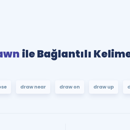
awn
ile Bağlantılı Kelim
ose
draw near
draw on
draw up