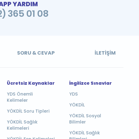
PP YARDIM
2) 365 01 08
SORU & CEVAP
İLETIŞIM
Ücretsiz Kaynaklar
İngilizce Sınavlar
YDS Önemli
YDS
Kelimeler
YÖKDİL
YÖKDİL Soru Tipleri
YÖKDİL Sosyal
YÖKDİL Sağlık
Bilimler
Kelimeleri
YÖKDİL Sağlık
YÖKDİL Fen Kelimeleri
Bilimleri