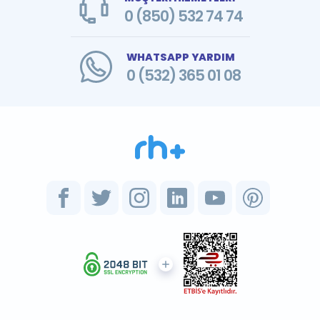
0 (850) 532 74 74
WHATSAPP YARDIM
0 (532) 365 01 08