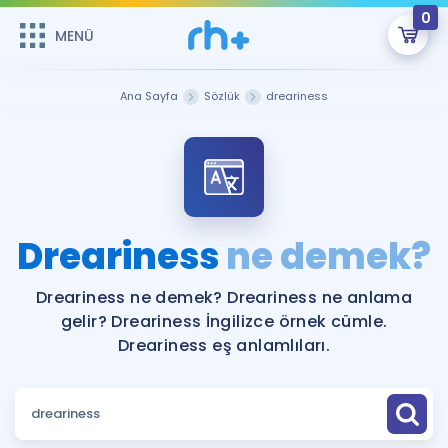
0
MENÜ
MENÜ
Üye Girişi
Ana Sayfa
Sözlük
dreariness
Online Dersler
Sepetin Şu An Boş.
Çalışma Paketleri
Remzi Hoca ile seni sınava hazırlayacak onlarca eğitim seni
bekliyor!
Kitaplar ve Kaynaklar
GİRİŞ YAP
Dreariness
ne demek?
Katılımcı Görüşleri
Şifremi Hatırlamıyorum
Dreariness ne demek? Dreariness ne anlama
gelir? Dreariness İngilizce örnek cümle.
ÜYE DEĞİLİM
Faydalı Araçlar
Dreariness eş anlamlıları.
Ücretsiz Kaynaklar
Blog
İngilizce Gramer
Hakkımızda
Kariyer
Sözlük
Soru & Cevap
İletişim