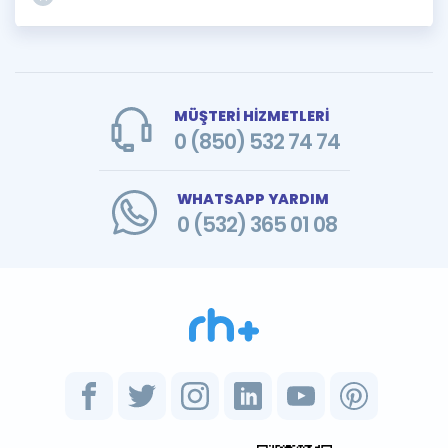
MÜŞTERİ HİZMETLERİ
0 (850) 532 74 74
WHATSAPP YARDIM
0 (532) 365 01 08