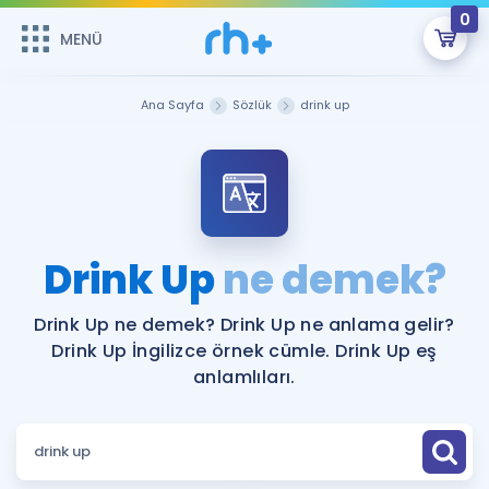
0
MENÜ
MENÜ
Üye Girişi
Ana Sayfa
Sözlük
drink up
Online Dersler
Sepetin Şu An Boş.
Çalışma Paketleri
Remzi Hoca ile seni sınava hazırlayacak onlarca eğitim seni
bekliyor!
Kitaplar ve Kaynaklar
GİRİŞ YAP
Drink Up
ne demek?
Katılımcı Görüşleri
Şifremi Hatırlamıyorum
Drink Up ne demek? Drink Up ne anlama gelir?
Drink Up İngilizce örnek cümle. Drink Up eş
ÜYE DEĞİLİM
Faydalı Araçlar
anlamlıları.
Ücretsiz Kaynaklar
Blog
İngilizce Gramer
Hakkımızda
Kariyer
Sözlük
Soru & Cevap
İletişim