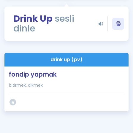
Puan Hesaplama
Drink Up
sesli
Rehberlik Aracı
dinle
ÖSYM Sınav Takvimi
Kampanyalar
Blog
drink up (pv)
İngilizce Gramer
fondip yapmak
bitirmek, dikmek