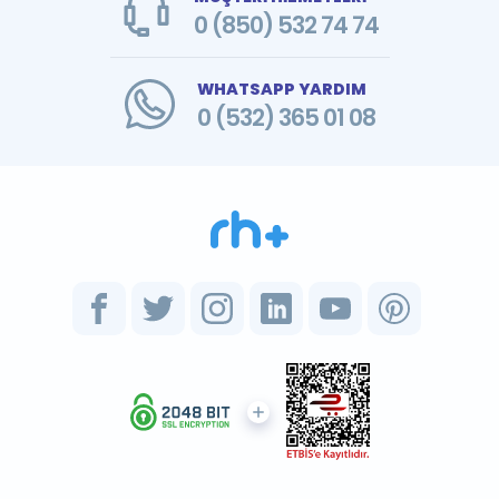
0 (850) 532 74 74
WHATSAPP YARDIM
0 (532) 365 01 08