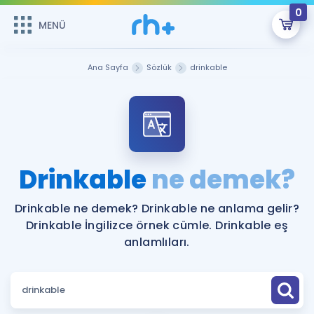
0
MENÜ
MENÜ
Üye Girişi
Ana Sayfa
Sözlük
drinkable
Online Dersler
Sepetin Şu An Boş.
Çalışma Paketleri
Remzi Hoca ile seni sınava hazırlayacak onlarca eğitim seni
bekliyor!
Kitaplar ve Kaynaklar
GİRİŞ YAP
Drinkable
ne demek?
Katılımcı Görüşleri
Şifremi Hatırlamıyorum
Drinkable ne demek? Drinkable ne anlama gelir?
Drinkable İngilizce örnek cümle. Drinkable eş
ÜYE DEĞİLİM
Faydalı Araçlar
anlamlıları.
Ücretsiz Kaynaklar
Blog
İngilizce Gramer
Hakkımızda
Kariyer
Sözlük
Soru & Cevap
İletişim