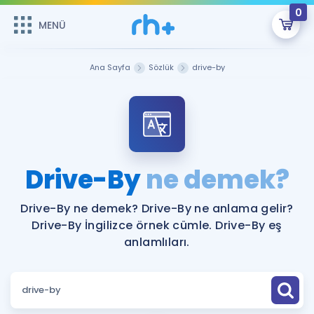
0
MENÜ
MENÜ
Üye Girişi
Ana Sayfa
Sözlük
drive-by
Online Dersler
Sepetin Şu An Boş.
Çalışma Paketleri
Remzi Hoca ile seni sınava hazırlayacak onlarca eğitim seni
bekliyor!
Kitaplar ve Kaynaklar
GİRİŞ YAP
Drive-By
ne demek?
Katılımcı Görüşleri
Şifremi Hatırlamıyorum
Drive-By ne demek? Drive-By ne anlama gelir?
Drive-By İngilizce örnek cümle. Drive-By eş
ÜYE DEĞİLİM
Faydalı Araçlar
anlamlıları.
Ücretsiz Kaynaklar
Blog
İngilizce Gramer
Hakkımızda
Kariyer
Sözlük
Soru & Cevap
İletişim