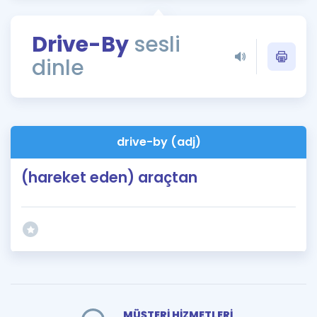
Puan Hesaplama
Drive-By
sesli
Rehberlik Aracı
dinle
ÖSYM Sınav Takvimi
Kampanyalar
Blog
drive-by (adj)
İngilizce Gramer
(hareket eden) araçtan
MÜŞTERİ HİZMETLERİ