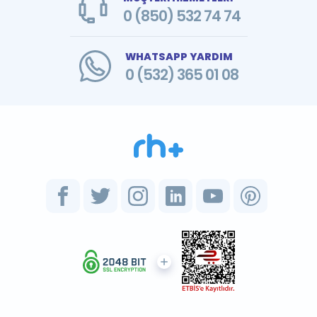
0 (850) 532 74 74
WHATSAPP YARDIM
0 (532) 365 01 08