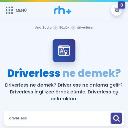
0
MENÜ
MENÜ
Üye Girişi
Ana Sayfa
Sözlük
driverless
Online Dersler
Sepetin Şu An Boş.
Çalışma Paketleri
Remzi Hoca ile seni sınava hazırlayacak onlarca eğitim seni
bekliyor!
Kitaplar ve Kaynaklar
GİRİŞ YAP
Driverless
ne demek?
Katılımcı Görüşleri
Şifremi Hatırlamıyorum
Driverless ne demek? Driverless ne anlama gelir?
Driverless İngilizce örnek cümle. Driverless eş
ÜYE DEĞİLİM
Faydalı Araçlar
anlamlıları.
Ücretsiz Kaynaklar
Blog
İngilizce Gramer
Hakkımızda
Kariyer
Sözlük
Soru & Cevap
İletişim