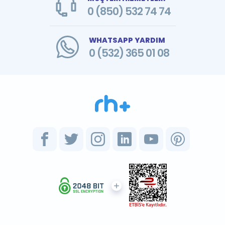
0 (850) 532 74 74
WHATSAPP YARDIM
0 (532) 365 01 08