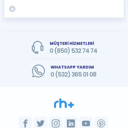
MÜŞTERİ HİZMETLERİ
0 (850) 532 74 74
WHATSAPP YARDIM
0 (532) 365 01 08