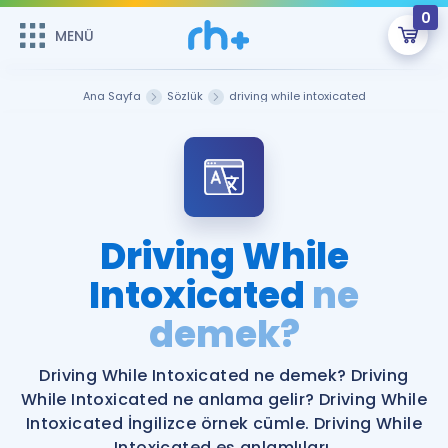
0
MENÜ
MENÜ
Üye Girişi
Ana Sayfa
Sözlük
driving while intoxicated
Online Dersler
Sepetin Şu An Boş.
Çalışma Paketleri
Remzi Hoca ile seni sınava hazırlayacak onlarca eğitim seni
bekliyor!
Kitaplar ve Kaynaklar
GİRİŞ YAP
Driving While
Katılımcı Görüşleri
Intoxicated
ne
Şifremi Hatırlamıyorum
demek?
ÜYE DEĞİLİM
Faydalı Araçlar
Driving While Intoxicated ne demek? Driving
Ücretsiz Kaynaklar
Blog
İngilizce Gramer
While Intoxicated ne anlama gelir? Driving While
Hakkımızda
Kariyer
Sözlük
Intoxicated İngilizce örnek cümle. Driving While
Soru & Cevap
İletişim
Intoxicated eş anlamlıları.