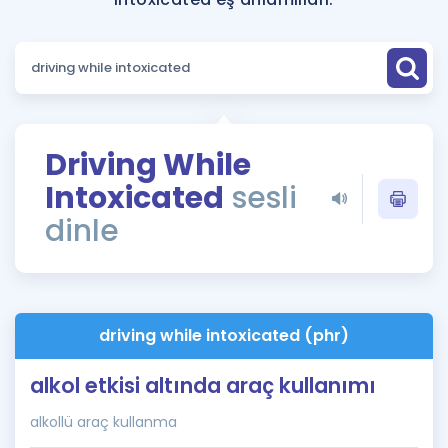
Puan Hesaplama
Rehberlik Aracı
ÖSYM Sınav Takvimi
Kampanyalar
Driving While
Intoxicated
sesli
Blog
dinle
İngilizce Gramer
driving while intoxicated (phr)
alkol etkisi altında araç kullanımı
alkollü araç kullanma