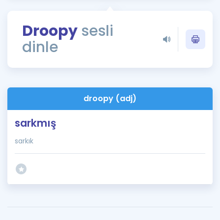
Puan Hesaplama
Droopy
sesli
Rehberlik Aracı
dinle
ÖSYM Sınav Takvimi
Kampanyalar
Blog
droopy (adj)
İngilizce Gramer
sarkmış
sarkık