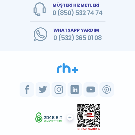
MÜŞTERİ HİZMETLERİ
0 (850) 532 74 74
WHATSAPP YARDIM
0 (532) 365 01 08