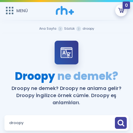
0
MENÜ
MENÜ
Üye Girişi
Ana Sayfa
Sözlük
droopy
Online Dersler
Sepetin Şu An Boş.
Çalışma Paketleri
Remzi Hoca ile seni sınava hazırlayacak onlarca eğitim seni
bekliyor!
Kitaplar ve Kaynaklar
GİRİŞ YAP
Droopy
ne demek?
Katılımcı Görüşleri
Şifremi Hatırlamıyorum
Droopy ne demek? Droopy ne anlama gelir?
Droopy İngilizce örnek cümle. Droopy eş
ÜYE DEĞİLİM
Faydalı Araçlar
anlamlıları.
Ücretsiz Kaynaklar
Blog
İngilizce Gramer
Hakkımızda
Kariyer
Sözlük
Soru & Cevap
İletişim