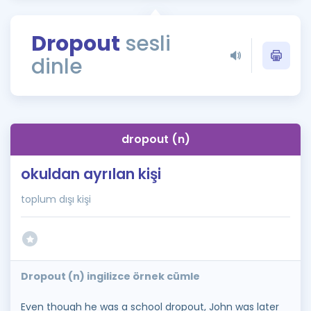
Puan Hesaplama
Dropout
sesli
Rehberlik Aracı
dinle
ÖSYM Sınav Takvimi
Kampanyalar
Blog
dropout (n)
İngilizce Gramer
okuldan ayrılan kişi
toplum dışı kişi
Dropout (n) ingilizce örnek cümle
Even though he was a school dropout, John was later