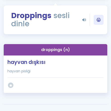
Puan Hesaplama
Droppings
sesli
Rehberlik Aracı
dinle
ÖSYM Sınav Takvimi
Kampanyalar
Blog
droppings (n)
İngilizce Gramer
hayvan dışkısı
hayvan pisliği