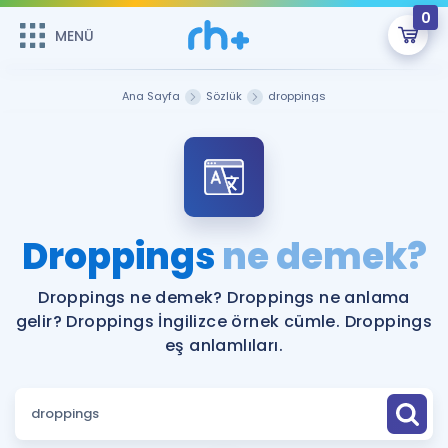
0
MENÜ
MENÜ
Üye Girişi
Ana Sayfa
Sözlük
droppings
Online Dersler
Sepetin Şu An Boş.
Çalışma Paketleri
Remzi Hoca ile seni sınava hazırlayacak onlarca eğitim seni
bekliyor!
Kitaplar ve Kaynaklar
GİRİŞ YAP
Droppings
ne demek?
Katılımcı Görüşleri
Şifremi Hatırlamıyorum
Droppings ne demek? Droppings ne anlama
gelir? Droppings İngilizce örnek cümle. Droppings
ÜYE DEĞİLİM
Faydalı Araçlar
eş anlamlıları.
Ücretsiz Kaynaklar
Blog
İngilizce Gramer
Hakkımızda
Kariyer
Sözlük
Soru & Cevap
İletişim