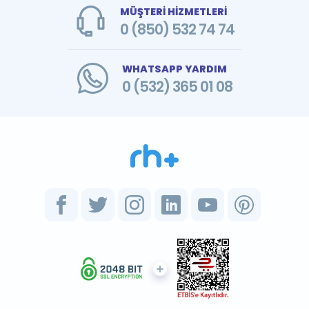
MÜŞTERİ HİZMETLERİ
0 (850) 532 74 74
WHATSAPP YARDIM
0 (532) 365 01 08