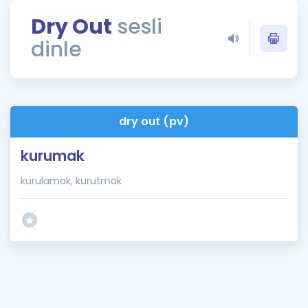
Puan Hesaplama
Dry Out
sesli
dinle
Rehberlik Aracı
ÖSYM Sınav Takvimi
Kampanyalar
dry out (pv)
Blog
kurumak
İngilizce Gramer
kurulamak, kurutmak