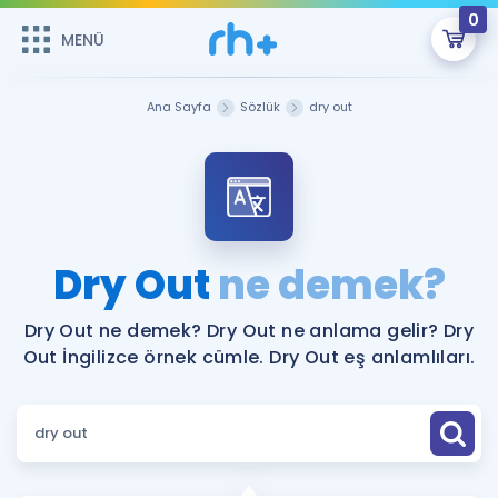
0
MENÜ
MENÜ
Üye Girişi
Ana Sayfa
Sözlük
dry out
Online Dersler
Sepetin Şu An Boş.
Çalışma Paketleri
Remzi Hoca ile seni sınava hazırlayacak onlarca eğitim seni
bekliyor!
Kitaplar ve Kaynaklar
GİRİŞ YAP
Dry Out
ne demek?
Katılımcı Görüşleri
Şifremi Hatırlamıyorum
Dry Out ne demek? Dry Out ne anlama gelir? Dry
Out İngilizce örnek cümle. Dry Out eş anlamlıları.
ÜYE DEĞİLİM
Faydalı Araçlar
Ücretsiz Kaynaklar
Blog
İngilizce Gramer
Hakkımızda
Kariyer
Sözlük
Soru & Cevap
İletişim