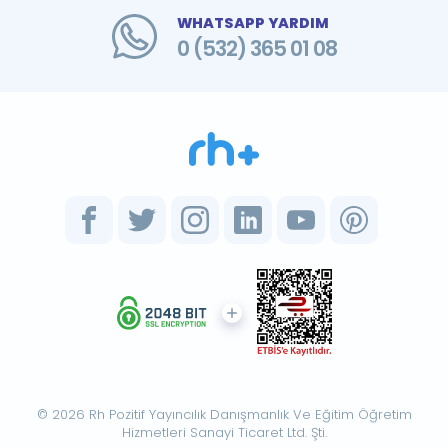
WHATSAPP YARDIM
0 (532) 365 01 08
© 2026 Rh Pozitif Yayıncılık Danışmanlık Ve Eğitim Öğretim
Hizmetleri Sanayi Ticaret Ltd. Şti.