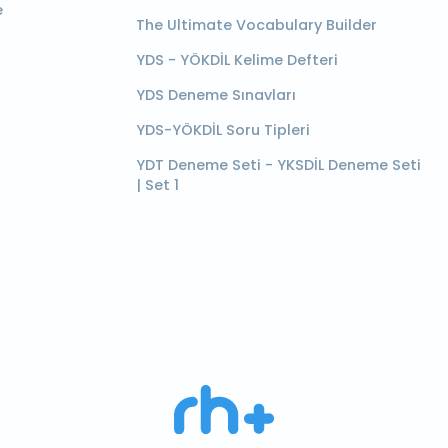
e
The Ultimate Vocabulary Builder
YDS - YÖKDİL Kelime Defteri
YDS Deneme Sınavları
YDS-YÖKDİL Soru Tipleri
YDT Deneme Seti - YKSDİL Deneme Seti
| Set 1