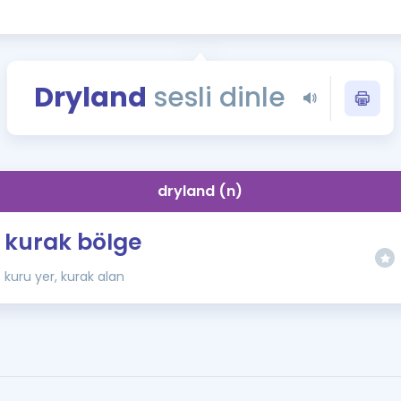
Kampanyalar
Eğitim ve Kitaplar
Blog
Dryland
sesli dinle
YDS - YÖKDİL Tüm S
İngilizce Gram
İngilizce Gramer
dryland (n)
kurak bölge
kuru yer, kurak alan