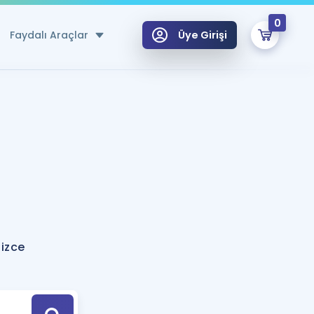
0
Faydalı Araçlar
Üye Girişi
klar
n Ücretsiz Kaynaklar
 için Özel Sözlük
Sepetin Şu An Boş.
ma
uan Hesaplama Aracı
i Hoca ile seni sınava hazırlayacak onlarca eğitim seni bekliyor!
Şifremi Hatırlamıyorum
GİRİŞ YAP
lizce
azırlananlar için Öneriler
kvimi
ÜYE DEĞİLİM
arı Tek Takvimde