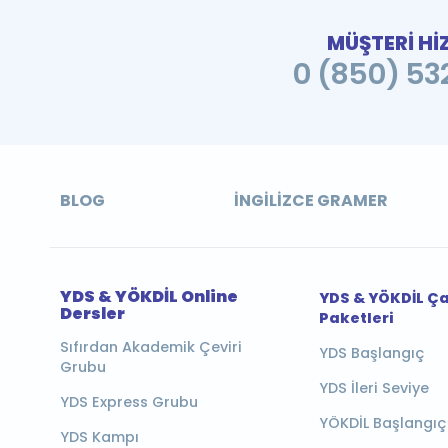
MÜŞTERİ Hİ
0 (850) 532
BLOG
İNGILIZCE GRAMER
YDS & YÖKDİL Online
YDS & YÖKDİL Ç
Dersler
Paketleri
Sıfırdan Akademik Çeviri
YDS Başlangıç
Grubu
YDS İleri Seviye
YDS Express Grubu
YÖKDİL Başlangıç
YDS Kampı