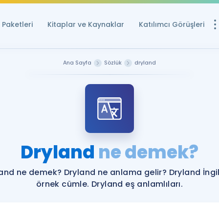
Paketleri
Kitaplar ve Kaynaklar
Katılımcı Görüşleri
Ücretsiz Kayna
Ana Sayfa
Sözlük
dryland
YDS ve YÖKDİL içi
Sözlük
İngilizce Sınavları
Puan Hesapla
Dryland
ne demek?
YDS ve YÖKDİL P
Remz
Rehberlik Aracı
and ne demek? Dryland ne anlama gelir? Dryland İngi
YDS ve YÖKDİL'e H
örnek cümle. Dryland eş anlamlıları.
ÖSYM Sınav Ta
Tüm ÖSYM Sınavl