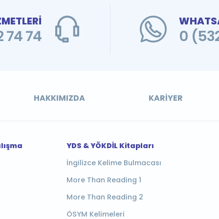
ZMETLERİ
WHATSA
 74 74
0 (53
HAKKIMIZDA
KARIYER
alışma
YDS & YÖKDİL Kitapları
İngilizce Kelime Bulmacası
More Than Reading 1
More Than Reading 2
ÖSYM Kelimeleri