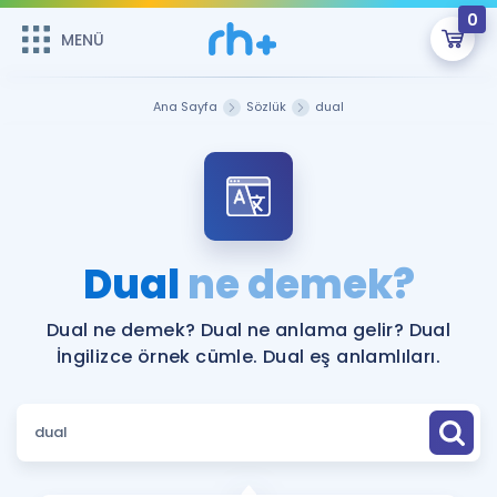
0
MENÜ
MENÜ
Üye Girişi
Ana Sayfa
Sözlük
dual
Online Dersler
Sepetin Şu An Boş.
Çalışma Paketleri
Remzi Hoca ile seni sınava hazırlayacak onlarca eğitim seni
bekliyor!
Kitaplar ve Kaynaklar
GİRİŞ YAP
Dual
ne demek?
Katılımcı Görüşleri
Şifremi Hatırlamıyorum
Dual ne demek? Dual ne anlama gelir? Dual
İngilizce örnek cümle. Dual eş anlamlıları.
ÜYE DEĞİLİM
Faydalı Araçlar
Ücretsiz Kaynaklar
Blog
İngilizce Gramer
Hakkımızda
Kariyer
Sözlük
Soru & Cevap
İletişim