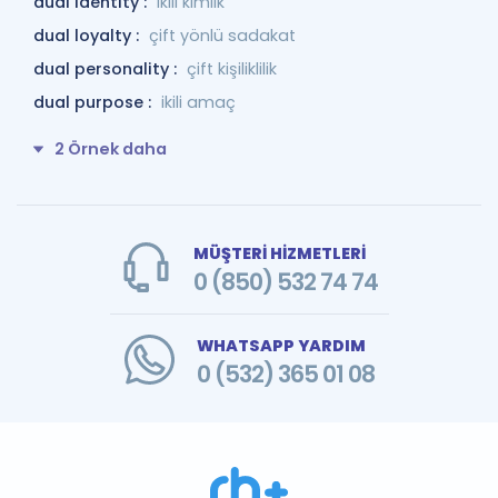
dual identity :
ikili kimlik
dual loyalty :
çift yönlü sadakat
dual personality :
çift kişiliklilik
dual purpose :
ikili amaç
2 Örnek daha
MÜŞTERİ HİZMETLERİ
0 (850) 532 74 74
WHATSAPP YARDIM
0 (532) 365 01 08