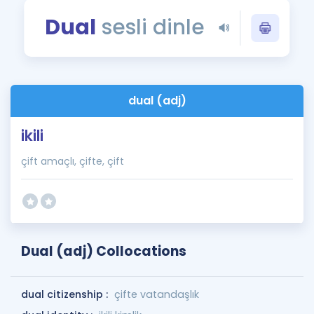
Puan Hesaplama
Dual
sesli dinle
Rehberlik Aracı
ÖSYM Sınav Takvimi
dual (adj)
Kampanyalar
ikili
Blog
çift amaçlı, çifte, çift
İngilizce Gramer
Dual (adj) Collocations
dual citizenship :
çifte vatandaşlık