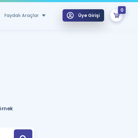
0
Faydalı Araçlar
Üye Girişi
klar
n Ücretsiz Kaynaklar
 için Özel Sözlük
Sepetin Şu An Boş.
ma
uan Hesaplama Aracı
i Hoca ile seni sınava hazırlayacak onlarca eğitim seni bekliyor!
Şifremi Hatırlamıyorum
GİRİŞ YAP
örnek
azırlananlar için Öneriler
kvimi
ÜYE DEĞİLİM
arı Tek Takvimde