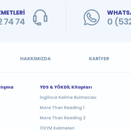
ZMETLERİ
WHATSA
 74 74
0 (53
HAKKIMIZDA
KARIYER
alışma
YDS & YÖKDİL Kitapları
İngilizce Kelime Bulmacası
More Than Reading 1
More Than Reading 2
ÖSYM Kelimeleri