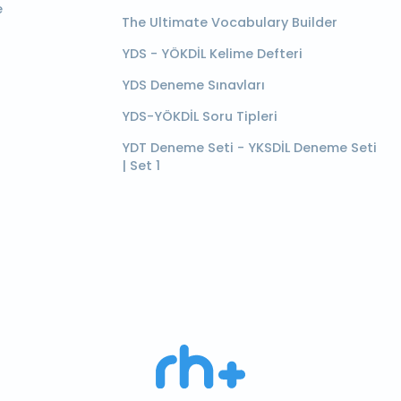
e
The Ultimate Vocabulary Builder
YDS - YÖKDİL Kelime Defteri
YDS Deneme Sınavları
YDS-YÖKDİL Soru Tipleri
YDT Deneme Seti - YKSDİL Deneme Seti
| Set 1