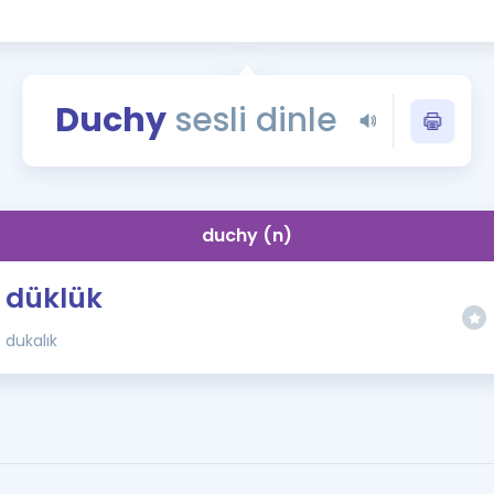
Kampanyalar
Eğitim ve Kitaplar
Blog
Duchy
sesli dinle
YDS - YÖKDİL Tüm S
İngilizce Gram
İngilizce Gramer
duchy (n)
düklük
dukalık