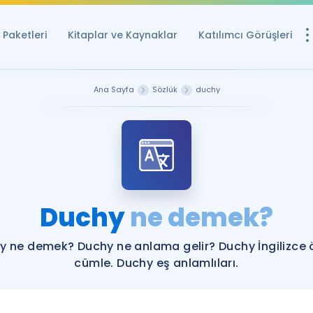
Paketleri
Kitaplar ve Kaynaklar
Katılımcı Görüşleri
Ücretsiz Kayna
Ana Sayfa
Sözlük
duchy
YDS ve YÖKDİL içi
Sözlük
İngilizce Sınavları
Puan Hesapla
Duchy
ne demek?
YDS ve YÖKDİL P
Remz
Rehberlik Aracı
y ne demek? Duchy ne anlama gelir? Duchy İngilizce 
YDS ve YÖKDİL'e H
cümle. Duchy eş anlamlıları.
ÖSYM Sınav Ta
Tüm ÖSYM Sınavl