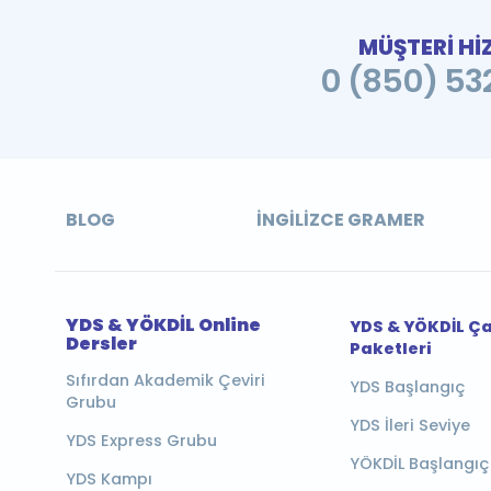
MÜŞTERİ Hİ
0 (850) 532
BLOG
İNGILIZCE GRAMER
YDS & YÖKDİL Online
YDS & YÖKDİL Ç
Dersler
Paketleri
Sıfırdan Akademik Çeviri
YDS Başlangıç
Grubu
YDS İleri Seviye
YDS Express Grubu
YÖKDİL Başlangıç
YDS Kampı