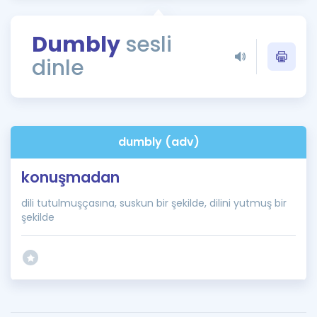
Puan Hesaplama
Dumbly
sesli
Rehberlik Aracı
dinle
ÖSYM Sınav Takvimi
Kampanyalar
Blog
dumbly (adv)
İngilizce Gramer
konuşmadan
dili tutulmuşçasına, suskun bir şekilde, dilini yutmuş bir
şekilde