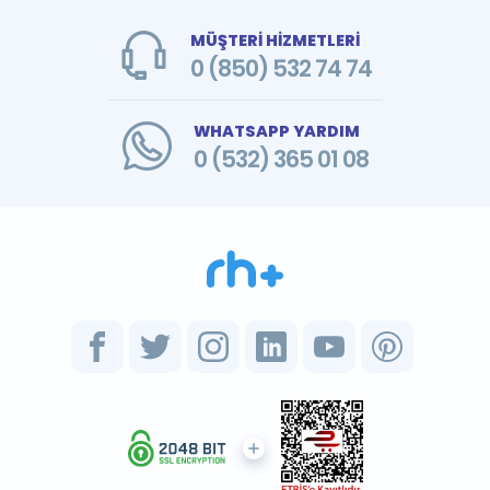
MÜŞTERİ HİZMETLERİ
0 (850) 532 74 74
WHATSAPP YARDIM
0 (532) 365 01 08