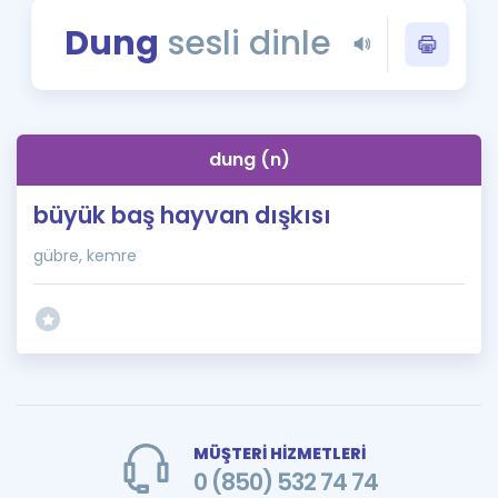
Puan Hesaplama
Dung
sesli dinle
Rehberlik Aracı
ÖSYM Sınav Takvimi
dung (n)
Kampanyalar
büyük baş hayvan dışkısı
Blog
gübre, kemre
İngilizce Gramer
MÜŞTERİ HİZMETLERİ
0 (850) 532 74 74