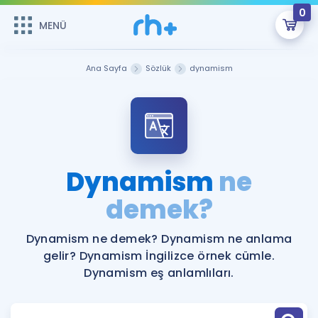
0
MENÜ
MENÜ
Üye Girişi
Ana Sayfa
Sözlük
dynamism
Online Dersler
Sepetin Şu An Boş.
Çalışma Paketleri
Remzi Hoca ile seni sınava hazırlayacak onlarca eğitim seni
bekliyor!
Kitaplar ve Kaynaklar
GİRİŞ YAP
Dynamism
ne
Katılımcı Görüşleri
demek?
Şifremi Hatırlamıyorum
ÜYE DEĞİLİM
Faydalı Araçlar
Dynamism ne demek? Dynamism ne anlama
gelir? Dynamism İngilizce örnek cümle.
Ücretsiz Kaynaklar
Blog
İngilizce Gramer
Dynamism eş anlamlıları.
Hakkımızda
Kariyer
Sözlük
Soru & Cevap
İletişim