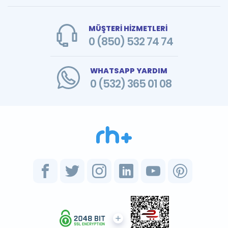
MÜŞTERİ HİZMETLERİ
0 (850) 532 74 74
WHATSAPP YARDIM
0 (532) 365 01 08