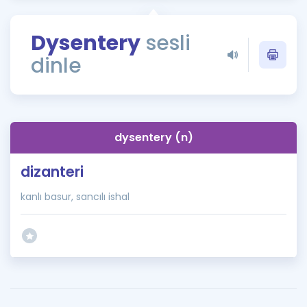
Puan Hesaplama
Dysentery
sesli
Rehberlik Aracı
dinle
ÖSYM Sınav Takvimi
Kampanyalar
Blog
dysentery (n)
İngilizce Gramer
dizanteri
kanlı basur, sancılı ishal