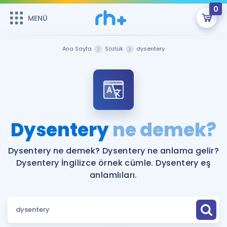
0
MENÜ
MENÜ
Üye Girişi
Ana Sayfa
Sözlük
dysentery
Online Dersler
Sepetin Şu An Boş.
Çalışma Paketleri
Remzi Hoca ile seni sınava hazırlayacak onlarca eğitim seni
bekliyor!
Kitaplar ve Kaynaklar
GİRİŞ YAP
Dysentery
ne demek?
Katılımcı Görüşleri
Şifremi Hatırlamıyorum
Dysentery ne demek? Dysentery ne anlama gelir?
Dysentery İngilizce örnek cümle. Dysentery eş
ÜYE DEĞİLİM
Faydalı Araçlar
anlamlıları.
Ücretsiz Kaynaklar
Blog
İngilizce Gramer
Hakkımızda
Kariyer
Sözlük
Soru & Cevap
İletişim