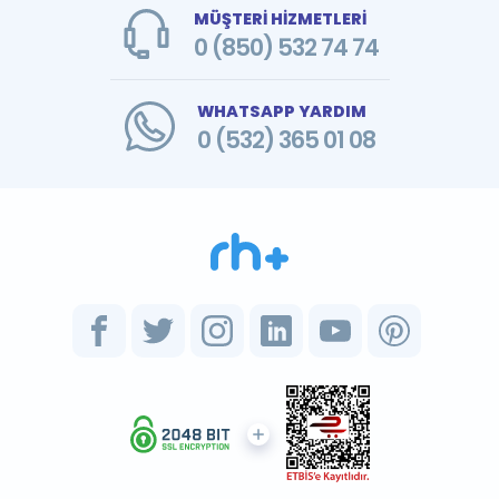
MÜŞTERİ HİZMETLERİ
0 (850) 532 74 74
WHATSAPP YARDIM
0 (532) 365 01 08