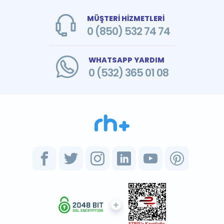
MÜŞTERİ HİZMETLERİ
0 (850) 532 74 74
WHATSAPP YARDIM
0 (532) 365 01 08