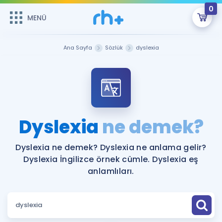
0
MENÜ
MENÜ
Üye Girişi
Ana Sayfa
Sözlük
dyslexia
Online Dersler
Sepetin Şu An Boş.
Çalışma Paketleri
Remzi Hoca ile seni sınava hazırlayacak onlarca eğitim seni
bekliyor!
Kitaplar ve Kaynaklar
GİRİŞ YAP
Dyslexia
ne demek?
Katılımcı Görüşleri
Şifremi Hatırlamıyorum
Dyslexia ne demek? Dyslexia ne anlama gelir?
Dyslexia İngilizce örnek cümle. Dyslexia eş
ÜYE DEĞİLİM
Faydalı Araçlar
anlamlıları.
Ücretsiz Kaynaklar
Blog
İngilizce Gramer
Hakkımızda
Kariyer
Sözlük
Soru & Cevap
İletişim