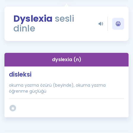
Puan Hesaplama
Dyslexia
sesli
Rehberlik Aracı
dinle
ÖSYM Sınav Takvimi
Kampanyalar
Blog
dyslexia (n)
İngilizce Gramer
disleksi
okuma yazma özürü (beyinde), okuma yazma
öğrenme güçlüğü