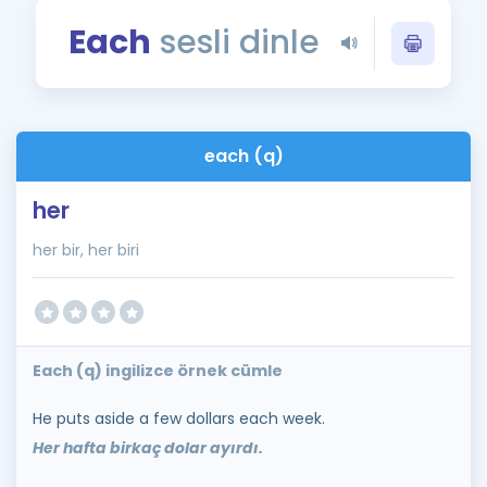
Puan Hesaplama
Each
sesli dinle
Rehberlik Aracı
ÖSYM Sınav Takvimi
each (q)
Kampanyalar
her
Blog
her bir, her biri
İngilizce Gramer
Each (q) ingilizce örnek cümle
He puts aside a few dollars each week.
Her hafta birkaç dolar ayırdı.