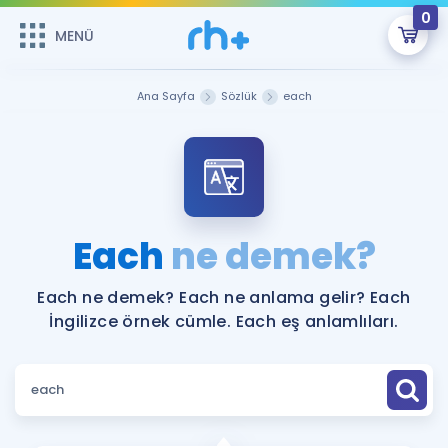
0
MENÜ
MENÜ
Üye Girişi
Ana Sayfa
Sözlük
each
Online Dersler
Sepetin Şu An Boş.
Çalışma Paketleri
Remzi Hoca ile seni sınava hazırlayacak onlarca eğitim seni
bekliyor!
Kitaplar ve Kaynaklar
GİRİŞ YAP
Each
ne demek?
Katılımcı Görüşleri
Şifremi Hatırlamıyorum
Each ne demek? Each ne anlama gelir? Each
İngilizce örnek cümle. Each eş anlamlıları.
ÜYE DEĞİLİM
Faydalı Araçlar
Ücretsiz Kaynaklar
Blog
İngilizce Gramer
Hakkımızda
Kariyer
Sözlük
Soru & Cevap
İletişim