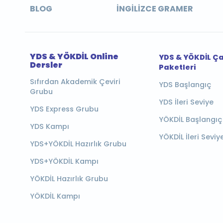
BLOG
İNGILIZCE GRAMER
YDS & YÖKDİL Online
YDS & YÖKDİL Ç
Dersler
Paketleri
Sıfırdan Akademik Çeviri
YDS Başlangıç
Grubu
YDS İleri Seviye
YDS Express Grubu
YÖKDİL Başlangıç
YDS Kampı
YÖKDİL İleri Seviy
YDS+YÖKDİL Hazırlık Grubu
YDS+YÖKDİL Kampı
YÖKDİL Hazırlık Grubu
YÖKDİL Kampı