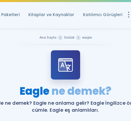
Paketleri
Kitaplar ve Kaynaklar
Katılımcı Görüşleri
Ücretsiz Kayna
Ana Sayfa
Sözlük
eagle
YDS ve YÖKDİL içi
Sözlük
İngilizce Sınavları
Puan Hesapla
Eagle
ne demek?
YDS ve YÖKDİL P
Remz
Rehberlik Aracı
le ne demek? Eagle ne anlama gelir? Eagle İngilizce ö
YDS ve YÖKDİL'e H
cümle. Eagle eş anlamlıları.
ÖSYM Sınav Ta
Tüm ÖSYM Sınavl