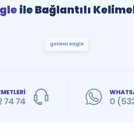
gle
ile Bağlantılı Kelime
golden eagle
ZMETLERİ
WHATSA
 74 74
0 (53