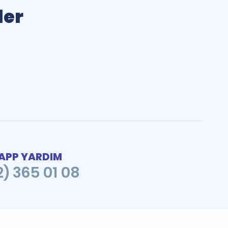
ler
PP YARDIM
2) 365 01 08