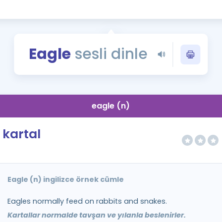
Kampanyalar
Eğitim ve Kitaplar
Blog
Eagle
sesli dinle
YDS - YÖKDİL Tüm S
İngilizce Gram
İngilizce Gramer
eagle (n)
kartal
Eagle (n) ingilizce örnek cümle
Eagles normally feed on rabbits and snakes.
Kartallar normalde tavşan ve yılanla beslenirler.