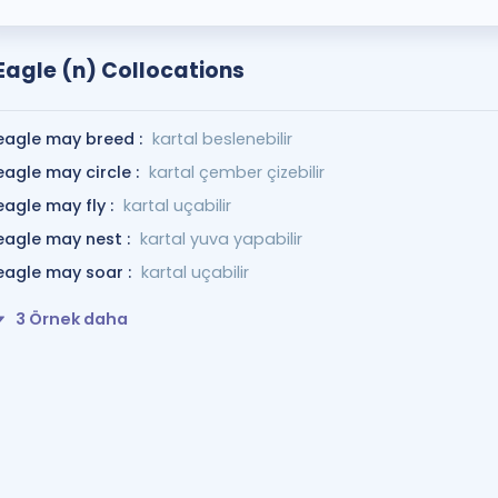
Eagle (n) Collocations
eagle may breed :
kartal beslenebilir
eagle may circle :
kartal çember çizebilir
eagle may fly :
kartal uçabilir
eagle may nest :
kartal yuva yapabilir
eagle may soar :
kartal uçabilir
3 Örnek daha