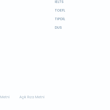
IELTS
TOEFL
TIPDİL
DUS
 Metni
Açık Rıza Metni