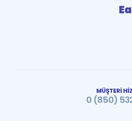
Ea
MÜŞTERİ Hİ
0 (850) 532