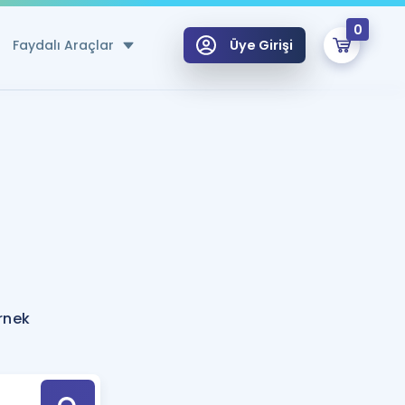
0
Faydalı Araçlar
Üye Girişi
klar
n Ücretsiz Kaynaklar
 için Özel Sözlük
Sepetin Şu An Boş.
ma
uan Hesaplama Aracı
i Hoca ile seni sınava hazırlayacak onlarca eğitim seni bekliyor!
Şifremi Hatırlamıyorum
GİRİŞ YAP
rnek
azırlananlar için Öneriler
kvimi
ÜYE DEĞİLİM
arı Tek Takvimde