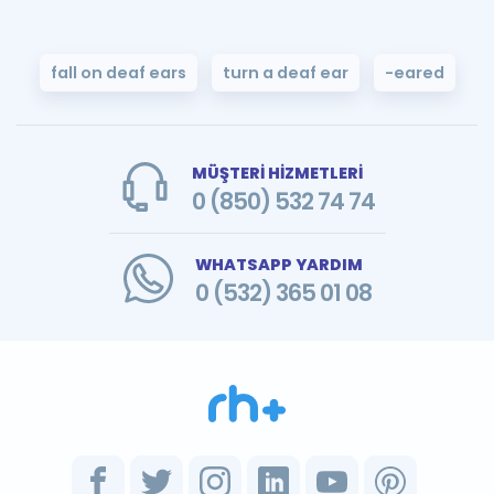
fall on deaf ears
turn a deaf ear
-eared
MÜŞTERİ HİZMETLERİ
0 (850) 532 74 74
WHATSAPP YARDIM
0 (532) 365 01 08