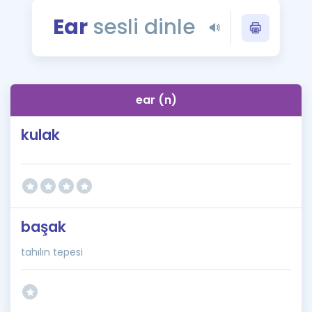
Puan Hesaplama
Ear
sesli dinle
Rehberlik Aracı
ÖSYM Sınav Takvimi
ear (n)
Kampanyalar
kulak
Blog
İngilizce Gramer
başak
tahılın tepesi