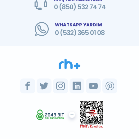
0 (850) 532 74 74
WHATSAPP YARDIM
0 (532) 365 01 08