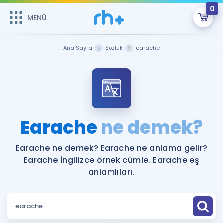
0
MENÜ
MENÜ
Üye Girişi
Ana Sayfa
Sözlük
earache
Online Dersler
Sepetin Şu An Boş.
Çalışma Paketleri
Remzi Hoca ile seni sınava hazırlayacak onlarca eğitim seni
bekliyor!
Kitaplar ve Kaynaklar
GİRİŞ YAP
Earache
ne demek?
Katılımcı Görüşleri
Şifremi Hatırlamıyorum
Earache ne demek? Earache ne anlama gelir?
Earache İngilizce örnek cümle. Earache eş
ÜYE DEĞİLİM
Faydalı Araçlar
anlamlıları.
Ücretsiz Kaynaklar
Blog
İngilizce Gramer
Hakkımızda
Kariyer
Sözlük
Soru & Cevap
İletişim