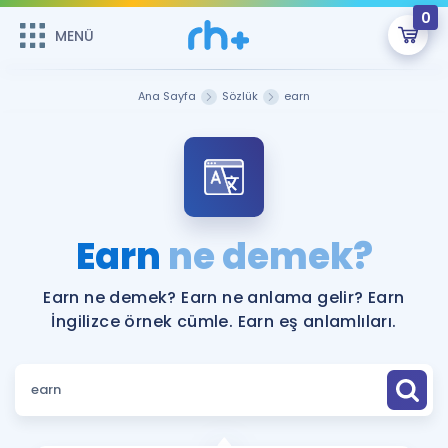
0
MENÜ
MENÜ
Üye Girişi
Ana Sayfa
Sözlük
earn
Online Dersler
Sepetin Şu An Boş.
Çalışma Paketleri
Remzi Hoca ile seni sınava hazırlayacak onlarca eğitim seni
bekliyor!
Kitaplar ve Kaynaklar
GİRİŞ YAP
Earn
ne demek?
Katılımcı Görüşleri
Şifremi Hatırlamıyorum
Earn ne demek? Earn ne anlama gelir? Earn
İngilizce örnek cümle. Earn eş anlamlıları.
ÜYE DEĞİLİM
Faydalı Araçlar
Ücretsiz Kaynaklar
Blog
İngilizce Gramer
Hakkımızda
Kariyer
Sözlük
Soru & Cevap
İletişim