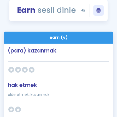
Puan Hesaplama
Earn
sesli dinle
Rehberlik Aracı
ÖSYM Sınav Takvimi
earn (v)
Kampanyalar
(para) kazanmak
Blog
İngilizce Gramer
hak etmek
elde etmek, kazanmak