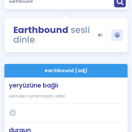
Puan Hesaplama
Rehberlik Aracı
Earthbound
sesli
ÖSYM Sınav Takvimi
dinle
Kampanyalar
Blog
earthbound (adj)
İngilizce Gramer
yeryüzüne bağlı
yerinden oynamayan, sabit
durgun