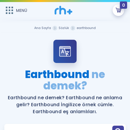
0
MENÜ
MENÜ
Üye Girişi
Ana Sayfa
Sözlük
earthbound
Online Dersler
Sepetin Şu An Boş.
Çalışma Paketleri
Remzi Hoca ile seni sınava hazırlayacak onlarca eğitim seni
bekliyor!
Kitaplar ve Kaynaklar
GİRİŞ YAP
Earthbound
ne
Katılımcı Görüşleri
demek?
Şifremi Hatırlamıyorum
ÜYE DEĞİLİM
Faydalı Araçlar
Earthbound ne demek? Earthbound ne anlama
gelir? Earthbound İngilizce örnek cümle.
Ücretsiz Kaynaklar
Blog
İngilizce Gramer
Earthbound eş anlamlıları.
Hakkımızda
Kariyer
Sözlük
Soru & Cevap
İletişim