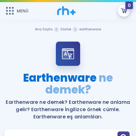
0
MENÜ
MENÜ
Üye Girişi
Ana Sayfa
Sözlük
earthenware
Online Dersler
Sepetin Şu An Boş.
Çalışma Paketleri
Remzi Hoca ile seni sınava hazırlayacak onlarca eğitim seni
bekliyor!
Kitaplar ve Kaynaklar
GİRİŞ YAP
Earthenware
ne
Katılımcı Görüşleri
demek?
Şifremi Hatırlamıyorum
ÜYE DEĞİLİM
Faydalı Araçlar
Earthenware ne demek? Earthenware ne anlama
gelir? Earthenware İngilizce örnek cümle.
Ücretsiz Kaynaklar
Blog
İngilizce Gramer
Earthenware eş anlamlıları.
Hakkımızda
Kariyer
Sözlük
Soru & Cevap
İletişim