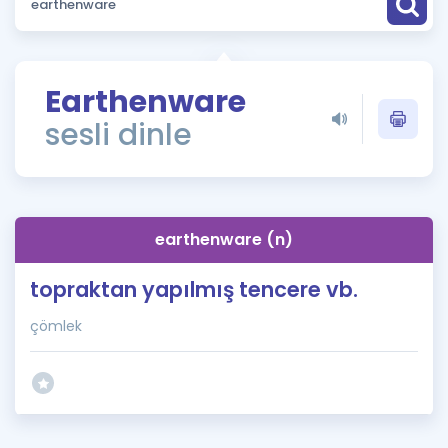
Puan Hesaplama
Rehberlik Aracı
Earthenware
ÖSYM Sınav Takvimi
sesli dinle
Kampanyalar
Blog
earthenware (n)
İngilizce Gramer
topraktan yapılmış tencere vb.
çömlek