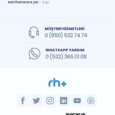
earthenware jar :
küp
MÜŞTERİ HİZMETLERİ
0 (850) 532 74 74
WHATSAPP YARDIM
0 (532) 365 01 08