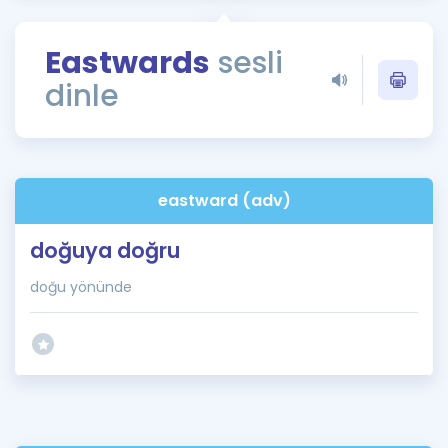
Puan Hesaplama
Eastwards
sesli
Rehberlik Aracı
dinle
ÖSYM Sınav Takvimi
Kampanyalar
Blog
eastward (adv)
İngilizce Gramer
doğuya doğru
doğu yönünde