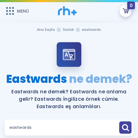
0
MENÜ
MENÜ
Üye Girişi
Ana Sayfa
Sözlük
eastwards
Online Dersler
Sepetin Şu An Boş.
Çalışma Paketleri
Remzi Hoca ile seni sınava hazırlayacak onlarca eğitim seni
bekliyor!
Kitaplar ve Kaynaklar
GİRİŞ YAP
Eastwards
ne demek?
Katılımcı Görüşleri
Şifremi Hatırlamıyorum
Eastwards ne demek? Eastwards ne anlama
gelir? Eastwards İngilizce örnek cümle.
ÜYE DEĞİLİM
Faydalı Araçlar
Eastwards eş anlamlıları.
Ücretsiz Kaynaklar
Blog
İngilizce Gramer
Hakkımızda
Kariyer
Sözlük
Soru & Cevap
İletişim