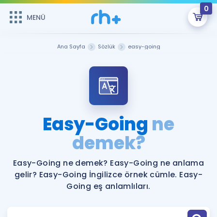
0
MENÜ
MENÜ
Üye Girişi
Ana Sayfa
Sözlük
easy-going
Online Dersler
Sepetin Şu An Boş.
Çalışma Paketleri
Remzi Hoca ile seni sınava hazırlayacak onlarca eğitim seni
bekliyor!
Kitaplar ve Kaynaklar
GİRİŞ YAP
Easy-Going
ne
Katılımcı Görüşleri
demek?
Şifremi Hatırlamıyorum
ÜYE DEĞİLİM
Faydalı Araçlar
Easy-Going ne demek? Easy-Going ne anlama
gelir? Easy-Going İngilizce örnek cümle. Easy-
Ücretsiz Kaynaklar
Blog
İngilizce Gramer
Going eş anlamlıları.
Hakkımızda
Kariyer
Sözlük
Soru & Cevap
İletişim