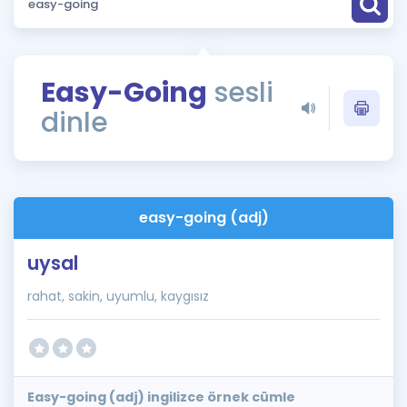
Puan Hesaplama
Rehberlik Aracı
Easy-Going
sesli
ÖSYM Sınav Takvimi
dinle
Kampanyalar
Blog
easy-going (adj)
İngilizce Gramer
uysal
rahat, sakin, uyumlu, kaygısız
Easy-going (adj) ingilizce örnek cümle