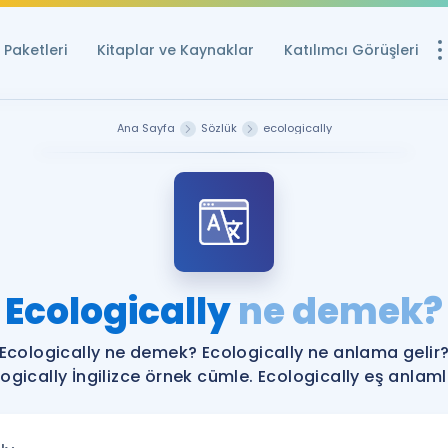
Paketleri
Kitaplar ve Kaynaklar
Katılımcı Görüşleri
Ücretsiz Kayna
Ana Sayfa
Sözlük
ecologically
YDS ve YÖKDİL içi
Sözlük
İngilizce Sınavları
Puan Hesapla
Ecologically
ne demek?
YDS ve YÖKDİL P
Remz
Rehberlik Aracı
Ecologically ne demek? Ecologically ne anlama gelir
YDS ve YÖKDİL'e H
ogically İngilizce örnek cümle. Ecologically eş anlamlı
ÖSYM Sınav Ta
Tüm ÖSYM Sınavl