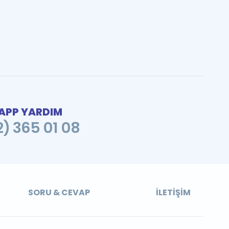
PP YARDIM
2) 365 01 08
SORU & CEVAP
İLETIŞIM