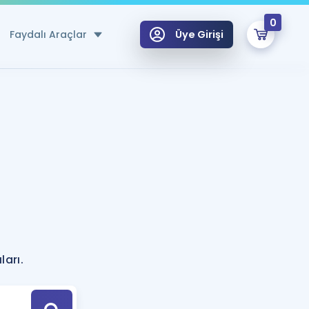
0
Faydalı Araçlar
Üye Girişi
klar
n Ücretsiz Kaynaklar
 için Özel Sözlük
Sepetin Şu An Boş.
ma
uan Hesaplama Aracı
i Hoca ile seni sınava hazırlayacak onlarca eğitim seni bekliyor!
Şifremi Hatırlamıyorum
GİRİŞ YAP
?
azırlananlar için Öneriler
ları.
kvimi
ÜYE DEĞİLİM
arı Tek Takvimde