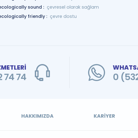
ecologically sound :
çevresel olarak sağlam
ecologically friendly :
çevre dostu
ZMETLERİ
WHATSA
 74 74
0 (53
HAKKIMIZDA
KARIYER