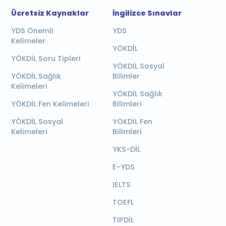
Ücretsiz Kaynaklar
İngilizce Sınavlar
YDS Önemli
YDS
Kelimeler
YÖKDİL
YÖKDİL Soru Tipleri
YÖKDİL Sosyal
YÖKDİL Sağlık
Bilimler
Kelimeleri
YÖKDİL Sağlık
YÖKDİL Fen Kelimeleri
Bilimleri
YÖKDİL Sosyal
YÖKDİL Fen
Kelimeleri
Bilimleri
YKS-DİL
E-YDS
IELTS
TOEFL
TIPDİL