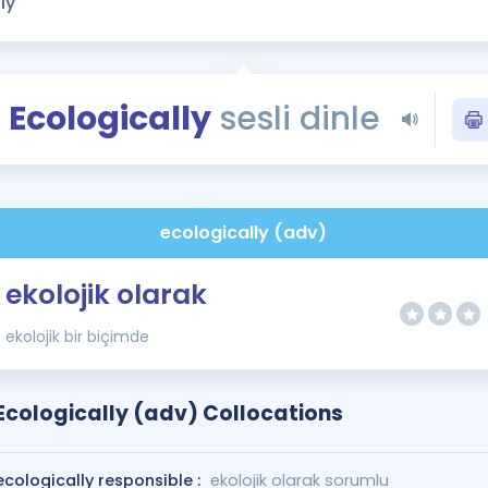
Kampanyalar
Eğitim ve Kitaplar
Blog
Ecologically
sesli dinle
YDS - YÖKDİL Tüm S
İngilizce Gram
İngilizce Gramer
ecologically (adv)
ekolojik olarak
ekolojik bir biçimde
Ecologically (adv) Collocations
ecologically responsible :
ekolojik olarak sorumlu