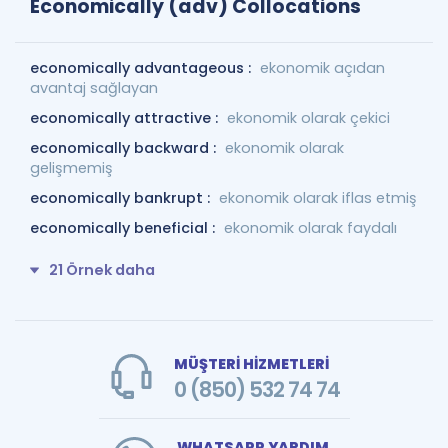
Economically (adv) Collocations
economically advantageous :
ekonomik açıdan
avantaj sağlayan
economically attractive :
ekonomik olarak çekici
economically backward :
ekonomik olarak
gelişmemiş
economically bankrupt :
ekonomik olarak iflas etmiş
economically beneficial :
ekonomik olarak faydalı
21 Örnek daha
MÜŞTERİ HİZMETLERİ
0 (850) 532 74 74
WHATSAPP YARDIM